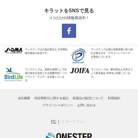
キラットをSNSで見る
ココだけの情報発信中！
ワンステップは公益社団法人 日本通信
ワンステップは個人情報保護に取り組
販売協会の会員です。
む企業を示す「プライバシーマーク」
を取得しています。
ワンステップは、鳥類を指標にして自
ワンステップは一般社団法人日本オフ
然の保全を目的とする国際NGO「バー
ィス家具協会 JOIFAに加盟していま
ドライフ・アジア」を応援していま
す。
す。
会社概要
特定商取引に関する表記
医薬品の販売について
利用規約
プライバシーポリシー
お問い合わせ
PC
スマートフォン