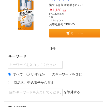
泡でふき取り簡単きれい！
￥1,180
税抜
(￥1,298
)
税込
1個
12ポイント
お申込番号 SK8865
カートへ
3
件
キーワード
すべて
いずれか
のキーワードを含む
商品名、申込番号から探す
を除外する