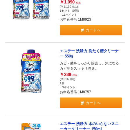
￥1,090
税抜
(￥1,199
)
税込
1セット（5個）
11ポイント
お申込番号 1M8923
カートへ
エステー 洗浄力 洗たく槽クリーナ
ー 550g
カビ・菌をしっかり除去し、気になる
カビ臭をスッキリ消臭。
￥288
税抜
(￥316
)
税込
1個
3ポイント
お申込番号 1M8757
カートへ
エステー 洗浄力 水のいらないスニ
ーカークリーナー 150ml