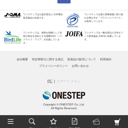
ワンステップは公益社団法人 日本通信
ワンステップは個人情報保護に取り組
販売協会の会員です。
む企業を示す「プライバシーマーク」
を取得しています。
ワンステップは、鳥類を指標にして自
ワンステップは一般社団法人日本オフ
然の保全を目的とする国際NGO「バー
ィス家具協会 JOIFAに加盟していま
ドライフ・アジア」を応援していま
す。
す。
会社概要
特定商取引に関する表記
医薬品の販売について
利用規約
プライバシーポリシー
お問い合わせ
PC
スマートフォン
Copyright © ONESTEP Co.,Ltd.
All Rights Reserved.