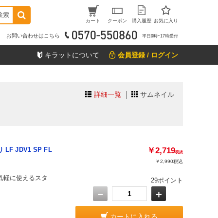
検索
カート
クーポン
購入履歴
お気に入り
お問い合わせはこちら
平日9時ｰ17時受付
キラットについて
会員登録 / ログイン
詳細一覧
サムネイル
 JDV1 SP FL
￥2,719
税抜
￥2,990
税込
気軽に使えるスタ
29ポイント
－
＋
カートに入れる