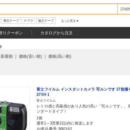
詳細
養生テープ
テプラ
修正テープ
もっと見る
替りクーポン
カタログから注文
果
新着順
価格(安い順)
価格(高い順)
富士フイルム インスタントカメラ 写ルンです 27枚撮り LF
27SH 1
富士フイルム
レトロ感と高級感があり人気の高い「写ルンです」。
ンダードタイプ！
1個
通常1～3営業日以内に発送します
お申込番号 3B0162