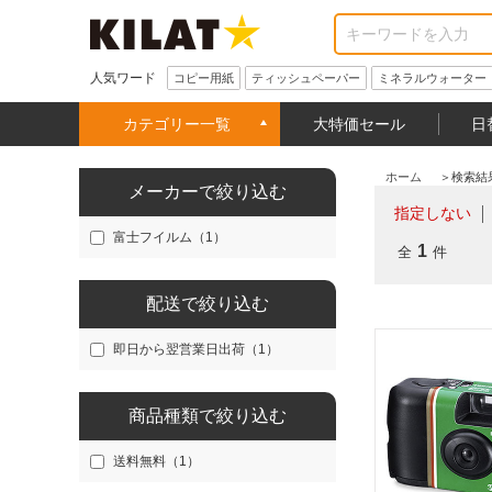
人気ワード
コピー用紙
ティッシュペーパー
ミネラルウォーター
カテゴリー一覧
大特価セール
日
ホーム
＞
検索結
メーカーで絞り込む
指定しない
富士フイルム（1）
1
全
件
配送で絞り込む
即日から翌営業日出荷（1）
商品種類で絞り込む
送料無料（1）