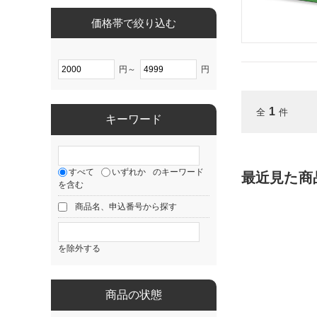
価格帯で絞り込む
円～
円
1
全
件
キーワード
すべて
いずれか
のキーワード
最近見た商
を含む
商品名、申込番号から探す
を除外する
商品の状態