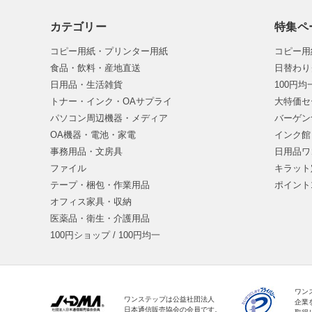
カテゴリー
特集ペ
コピー用紙・プリンター用紙
コピー用
食品・飲料・産地直送
日替わり
日用品・生活雑貨
100円
トナー・インク・OAサプライ
大特価セ
パソコン周辺機器・メディア
バーゲン
OA機器・電池・家電
インク館
事務用品・文房具
日用品ワ
ファイル
キラット
テープ・梱包・作業用品
ポイント
オフィス家具・収納
医薬品・衛生・介護用品
100円ショップ / 100円均一
ワン
ワンステップは公益社団法人
企業
日本通信販売協会の会員です。