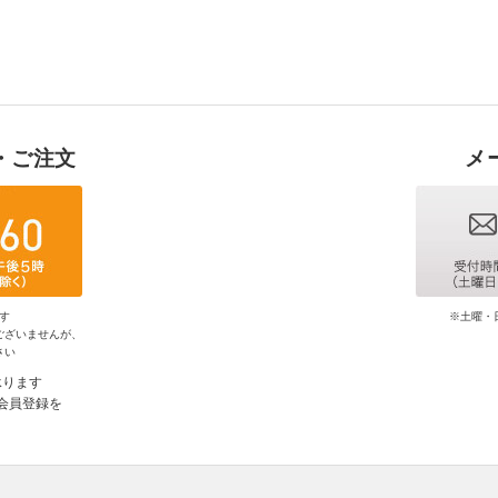
・ご注文
メ
す
※土曜・
ございませんが、
さい
承ります
会員登録を