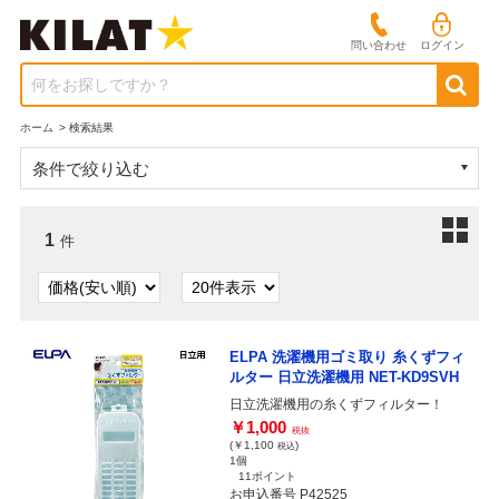
問い合わせ
ログイン
何をお探しですか？
ホーム
>
検索結果
条件で絞り込む
1
件
ELPA 洗濯機用ゴミ取り 糸くずフィ
ルター 日立洗濯機用 NET-KD9SVH
日立洗濯機用の糸くずフィルター！
￥1,000
税抜
(￥1,100
)
税込
1個
11ポイント
お申込番号 P42525