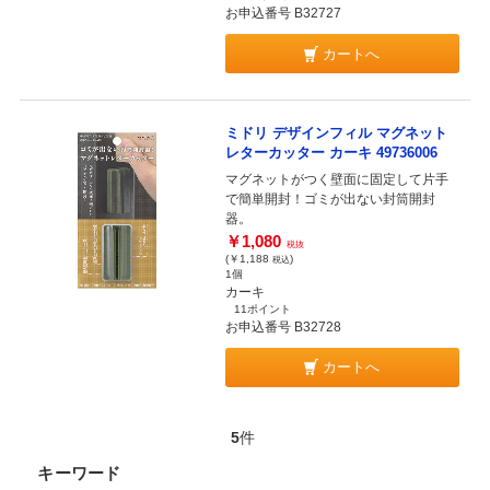
お申込番号 B32727
カートへ
ミドリ デザインフィル マグネット
レターカッター カーキ 49736006
マグネットがつく壁面に固定して片手
で簡単開封！ゴミが出ない封筒開封
器。
￥1,080
税抜
(￥1,188
)
税込
1個
カーキ
11ポイント
お申込番号 B32728
カートへ
5
件
キーワード