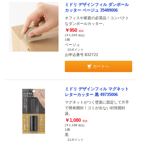
ミドリ デザインフィル ダンボール
カッター ベージュ 35489006
オフィスや家庭の必需品！コンパクト
なダンボールカッター。
￥950
税抜
(￥1,045
)
税込
1個
ベージュ
10ポイント
お申込番号 B32722
カートへ
ミドリ デザインフィル マグネット
レターカッター 黒 49735006
マグネットがつく壁面に固定して片手
で簡単開封！ゴミが出ない封筒開封
器。
￥1,080
税抜
(￥1,188
)
税込
1個
黒
11ポイント