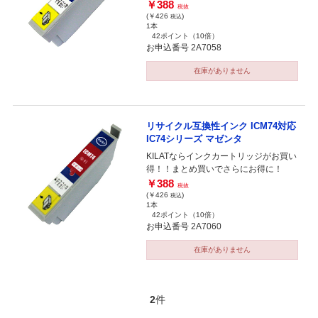
￥388
税抜
(￥426
)
税込
1本
42ポイント
（10倍）
お申込番号 2A7058
在庫がありません
リサイクル互換性インク ICM74対応
IC74シリーズ マゼンタ
KILATならインクカートリッジがお買い
得！！まとめ買いでさらにお得に！
￥388
税抜
(￥426
)
税込
1本
42ポイント
（10倍）
お申込番号 2A7060
在庫がありません
2
件