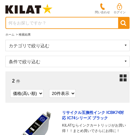
問い合わせ
ログイン
何をお探しですか？
ホーム
>
検索結果
カテゴリで絞り込む
条件で絞り込む
2
件
リサイクル互換性インク ICBK74対
応 IC74シリーズ ブラック
KILATならインクカートリッジがお買い
得！！まとめ買いでさらにお得に！