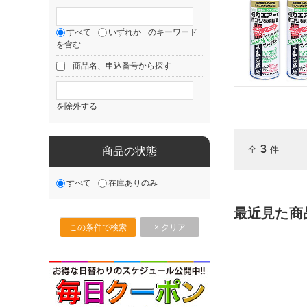
すべて
いずれか
のキーワード
を含む
商品名、申込番号から探す
を除外する
3
全
件
商品の状態
すべて
在庫ありのみ
最近見た商