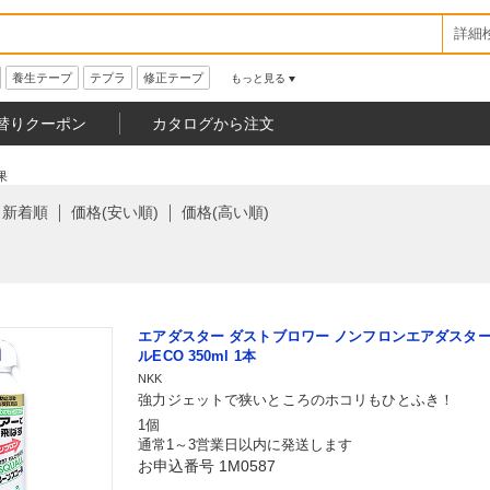
詳細
養生テープ
テプラ
修正テープ
もっと見る
替りクーポン
カタログから注文
果
新着順
価格(安い順)
価格(高い順)
エアダスター ダストブロワー ノンフロンエアダスター
ルECO 350ml 1本
NKK
強力ジェットで狭いところのホコリもひとふき！
1個
通常1～3営業日以内に発送します
お申込番号 1M0587