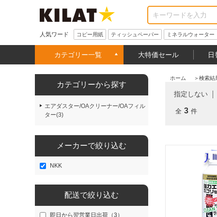
人気ワード
コピー用紙
ティッシュペーパー
ミネラルウォーター
カテゴリー一覧
大特価セール
日
ホーム
＞
検索結
カテゴリーから探す
指定しない
エアダスター/OAクリーナー/OAフィル
3
全
件
ター(3)
メーカーで絞り込む
NKK
配送で絞り込む
即日から翌営業日出荷（3）