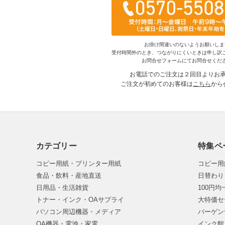
お掛け間違いのないようお願いしま
受付時間外のとき、つながりにくいときは申し訳
お問合せフォームにてお問合せくだ
お電話でのご注文は２回目よりお
ご注文が初めてのお客様は
こちら
から
カテゴリー
特集ペ
コピー用紙・プリンター用紙
コピー用
食品・飲料・産地直送
日替わり
日用品・生活雑貨
100円
トナー・インク・OAサプライ
大特価セ
パソコン周辺機器・メディア
バーゲン
OA機器・電池・家電
インク館