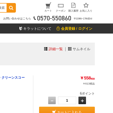
検索
カート
クーポン
購入履歴
お気に入り
お問い合わせはこちら
平日9時ｰ17時受付
キラットについて
会員登録 / ログイン
詳細一覧
サムネイル
 クリーンスコー
￥558
税抜
￥613
税込
6ポイント
－
＋
カートに入れる