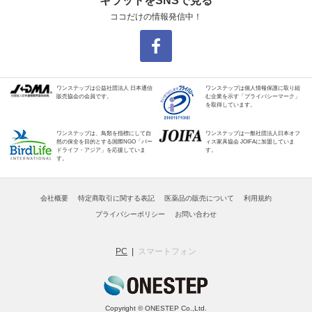
キラットをSNSで見る
ココだけの情報発信中！
ワンステップは公益社団法人 日本通信
ワンステップは個人情報保護に取り組
販売協会の会員です。
む企業を示す「プライバシーマーク」
を取得しています。
ワンステップは、鳥類を指標にして自
ワンステップは一般社団法人日本オフ
然の保全を目的とする国際NGO「バー
ィス家具協会 JOIFAに加盟していま
ドライフ・アジア」を応援していま
す。
す。
会社概要
特定商取引に関する表記
医薬品の販売について
利用規約
プライバシーポリシー
お問い合わせ
PC
スマートフォン
Copyright © ONESTEP Co.,Ltd.