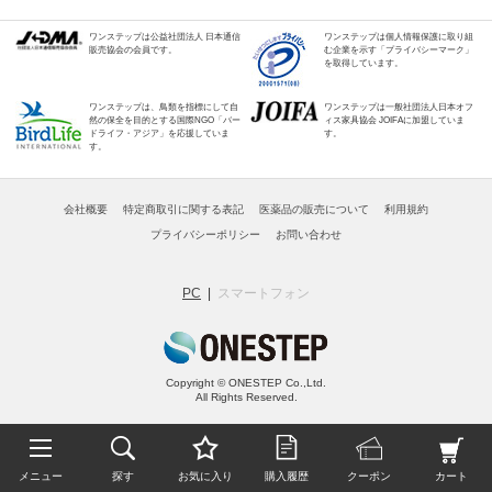
ワンステップは公益社団法人 日本通信
ワンステップは個人情報保護に取り組
販売協会の会員です。
む企業を示す「プライバシーマーク」
を取得しています。
ワンステップは、鳥類を指標にして自
ワンステップは一般社団法人日本オフ
然の保全を目的とする国際NGO「バー
ィス家具協会 JOIFAに加盟していま
ドライフ・アジア」を応援していま
す。
す。
会社概要
特定商取引に関する表記
医薬品の販売について
利用規約
プライバシーポリシー
お問い合わせ
PC
スマートフォン
Copyright © ONESTEP Co.,Ltd.
All Rights Reserved.
メニュー
探す
お気に入り
購入履歴
クーポン
カート