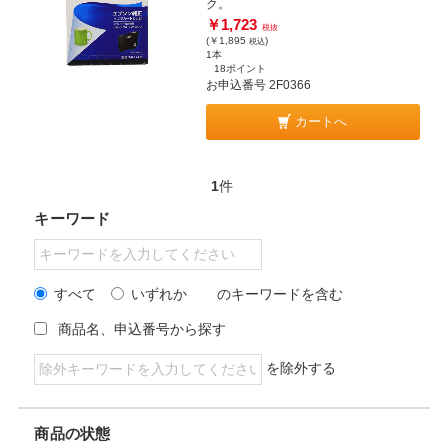
ク。
￥1,723
税抜
(￥1,895
)
税込
1本
18ポイント
お申込番号 2F0366
カートへ
1
件
キーワード
すべて
いずれか
のキーワードを含む
商品名、申込番号から探す
を除外する
商品の状態