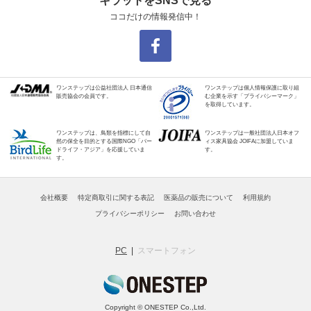
キラットをSNSで見る
ココだけの情報発信中！
ワンステップは公益社団法人 日本通信
ワンステップは個人情報保護に取り組
販売協会の会員です。
む企業を示す「プライバシーマーク」
を取得しています。
ワンステップは、鳥類を指標にして自
ワンステップは一般社団法人日本オフ
然の保全を目的とする国際NGO「バー
ィス家具協会 JOIFAに加盟していま
ドライフ・アジア」を応援していま
す。
す。
会社概要
特定商取引に関する表記
医薬品の販売について
利用規約
プライバシーポリシー
お問い合わせ
PC
スマートフォン
Copyright © ONESTEP Co.,Ltd.