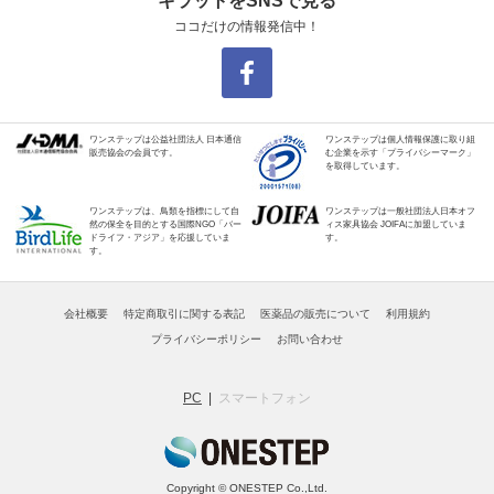
キラットをSNSで見る
ココだけの情報発信中！
ワンステップは公益社団法人 日本通信
ワンステップは個人情報保護に取り組
販売協会の会員です。
む企業を示す「プライバシーマーク」
を取得しています。
ワンステップは、鳥類を指標にして自
ワンステップは一般社団法人日本オフ
然の保全を目的とする国際NGO「バー
ィス家具協会 JOIFAに加盟していま
ドライフ・アジア」を応援していま
す。
す。
会社概要
特定商取引に関する表記
医薬品の販売について
利用規約
プライバシーポリシー
お問い合わせ
PC
スマートフォン
Copyright © ONESTEP Co.,Ltd.