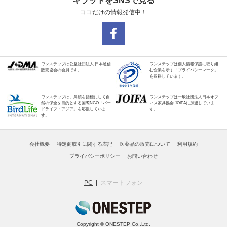
キラットをSNSで見る
ココだけの情報発信中！
ワンステップは公益社団法人 日本通信
ワンステップは個人情報保護に取り組
販売協会の会員です。
む企業を示す「プライバシーマーク」
を取得しています。
ワンステップは、鳥類を指標にして自
ワンステップは一般社団法人日本オフ
然の保全を目的とする国際NGO「バー
ィス家具協会 JOIFAに加盟していま
ドライフ・アジア」を応援していま
す。
す。
会社概要
特定商取引に関する表記
医薬品の販売について
利用規約
プライバシーポリシー
お問い合わせ
PC
スマートフォン
Copyright © ONESTEP Co.,Ltd.