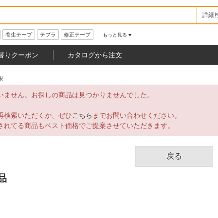
詳細
養生テープ
テプラ
修正テープ
もっと見る
替りクーポン
カタログから注文
果
いません。お探しの商品は見つかりませんでした。
再検索いただくか、ぜひ
こちら
までお問い合わせください。
されてる商品もベスト価格でご提案させていただきます。
戻る
品