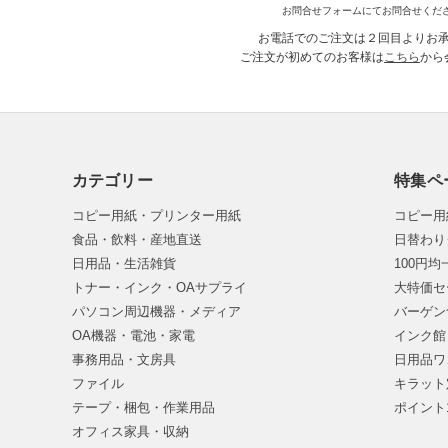
お問合せフォームにてお問合せくだ
お電話でのご注文は２回目よりお
ご注文が初めてのお客様は
こちら
から
カテゴリー
特集ペ
コピー用紙・プリンター用紙
コピー用
食品・飲料・産地直送
日替わり
日用品・生活雑貨
100円
トナー・インク・OAサプライ
大特価セ
パソコン周辺機器・メディア
バーゲン
OA機器・電池・家電
インク館
事務用品・文房具
日用品ワ
ファイル
キラット
テープ・梱包・作業用品
ポイント
オフィス家具・収納