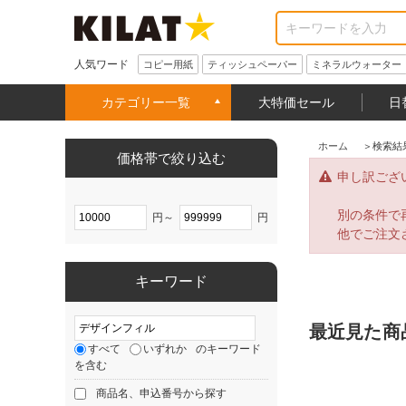
人気ワード
コピー用紙
ティッシュペーパー
ミネラルウォーター
カテゴリー一覧
大特価セール
日
ホーム
＞
検索結
価格帯で絞り込む
申し訳ござ
別の条件で
円～
円
他でご注文
キーワード
最近見た商
すべて
いずれか
のキーワード
を含む
商品名、申込番号から探す