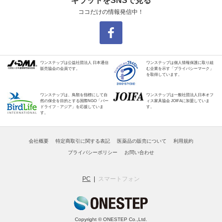
キラットをSNSで見る
ココだけの情報発信中！
ワンステップは公益社団法人 日本通信
ワンステップは個人情報保護に取り組
販売協会の会員です。
む企業を示す「プライバシーマーク」
を取得しています。
ワンステップは、鳥類を指標にして自
ワンステップは一般社団法人日本オフ
然の保全を目的とする国際NGO「バー
ィス家具協会 JOIFAに加盟していま
ドライフ・アジア」を応援していま
す。
す。
会社概要
特定商取引に関する表記
医薬品の販売について
利用規約
プライバシーポリシー
お問い合わせ
PC
スマートフォン
Copyright © ONESTEP Co.,Ltd.