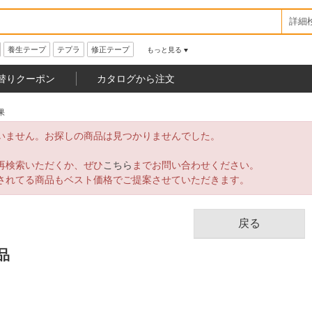
詳細
養生テープ
テプラ
修正テープ
もっと見る
替りクーポン
カタログから注文
果
いません。お探しの商品は見つかりませんでした。
再検索いただくか、ぜひ
こちら
までお問い合わせください。
されてる商品もベスト価格でご提案させていただきます。
戻る
品