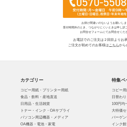
お掛け間違いのないようお願いしま
受付時間外のとき、つながりにくいときは申し訳
お問合せフォームにてお問合せくだ
お電話でのご注文は２回目よりお
ご注文が初めてのお客様は
こちら
から
カテゴリー
特集ペ
コピー用紙・プリンター用紙
コピー用
食品・飲料・産地直送
日替わり
日用品・生活雑貨
100円
トナー・インク・OAサプライ
大特価セ
パソコン周辺機器・メディア
バーゲン
OA機器・電池・家電
インク館