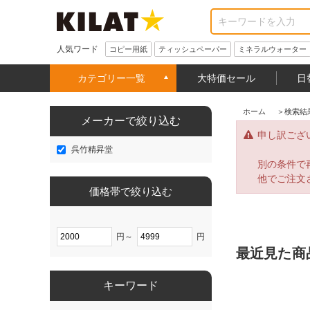
人気ワード
コピー用紙
ティッシュペーパー
ミネラルウォーター
カテゴリー一覧
大特価セール
日
ホーム
＞
検索結
メーカーで絞り込む
申し訳ござ
呉竹精昇堂
別の条件で
他でご注文
価格帯で絞り込む
円～
円
最近見た商
キーワード