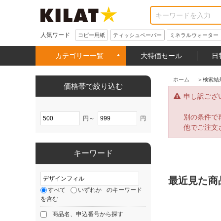
人気ワード
コピー用紙
ティッシュペーパー
ミネラルウォーター
カテゴリー一覧
大特価セール
日
ホーム
＞
検索結
価格帯で絞り込む
申し訳ござ
別の条件で
円～
円
他でご注文
キーワード
最近見た商
すべて
いずれか
のキーワード
を含む
商品名、申込番号から探す