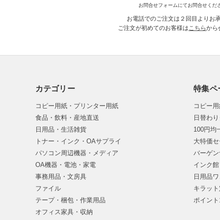
お問合せフォームにてお問合せくだ
お電話でのご注文は２回目よりお
ご注文が初めてのお客様は
こちら
から
カテゴリー
特集ペ
コピー用紙・プリンター用紙
コピー用
食品・飲料・産地直送
日替わり
日用品・生活雑貨
100円
トナー・インク・OAサプライ
大特価セ
パソコン周辺機器・メディア
バーゲン
OA機器・電池・家電
インク館
事務用品・文房具
日用品ワ
ファイル
キラット
テープ・梱包・作業用品
ポイント
オフィス家具・収納