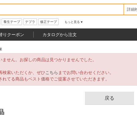
詳細
養生テープ
テプラ
修正テープ
もっと見る
替りクーポン
カタログから注文
果
いません。お探しの商品は見つかりませんでした。
再検索いただくか、ぜひ
こちら
までお問い合わせください。
されてる商品もベスト価格でご提案させていただきます。
戻る
品