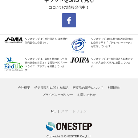
キラットをSNSで見る
ココだけの情報発信中！
ワンステップは公益社団法人 日本通信
ワンステップは個人情報保護に取り組
販売協会の会員です。
む企業を示す「プライバシーマーク」
を取得しています。
ワンステップは、鳥類を指標にして自
ワンステップは一般社団法人日本オフ
然の保全を目的とする国際NGO「バー
ィス家具協会 JOIFAに加盟していま
ドライフ・アジア」を応援していま
す。
す。
会社概要
特定商取引に関する表記
医薬品の販売について
利用規約
プライバシーポリシー
お問い合わせ
PC
スマートフォン
Copyright © ONESTEP Co.,Ltd.