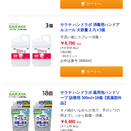
カートへ
サラヤ ハンドラボ 消毒用ハンドア
ルコール 大容量 2.7L×3個
手洗い後にスプレー消毒！
￥8,780
税抜
(￥9,658
)
税込
1箱(3個)
96ポイント
お申込番号 3M9442
カートへ
サラヤ ハンドラボ 薬用泡ハンドソ
ープ 詰替用 500ml×18個【医薬部外
品】
キメ細かいなめらか泡で、手のシワの
間までしっかり殺菌・消毒。
￥6,480
税抜
(￥7,128
)
税込
1箱(18個)