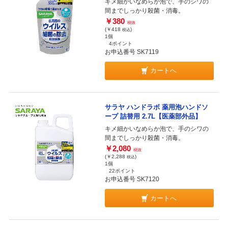
キメ細かいなめらか泡で、手のシワの
間までしっかり殺菌・消毒。
￥380
税抜
(￥418
)
税込
1個
4ポイント
お申込番号 SK7119
カートへ
サラヤ ハンドラボ 薬用泡ハンドソ
ープ 詰替用 2.7L【医薬部外品】
キメ細かいなめらか泡で、手のシワの
間までしっかり殺菌・消毒。
￥2,080
税抜
(￥2,288
)
税込
1個
22ポイント
お申込番号 SK7120
カートへ