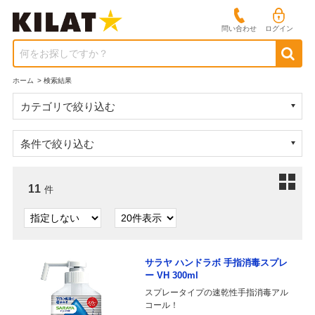
問い合わせ
ログイン
何をお探しですか？
ホーム
>
検索結果
カテゴリで絞り込む
条件で絞り込む
11
件
サラヤ ハンドラボ 手指消毒スプレ
ー VH 300ml
スプレータイプの速乾性手指消毒アル
コール！