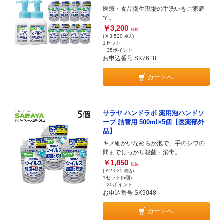
医療・食品衛生現場の手洗いをご家庭
で。
￥3,200
税抜
(￥3,520
)
税込
1セット
35ポイント
お申込番号 SK7618
カートへ
サラヤ ハンドラボ 薬用泡ハンドソ
ープ 詰替用 500ml×5個【医薬部外
品】
キメ細かいなめらか泡で、手のシワの
間までしっかり殺菌・消毒。
￥1,850
税抜
(￥2,035
)
税込
1セット(5個)
20ポイント
お申込番号 SK9048
カートへ