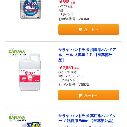
￥698
税抜
(￥767
)
税込
1個
7ポイント
お申込番号 1M8360
カートへ
サラヤ ハンドラボ 消毒用ハンドア
ルコール 大容量 2.7L【医薬部外
品】
￥2,980
税抜
(￥3,278
)
税込
1本（2.7リットル）
32ポイント
お申込番号 1M5528
カートへ
サラヤ ハンドラボ 薬用泡ハンドソ
ープ 詰替用 500ml【医薬部外品】