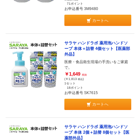
71ポイント
お申込番号 3M9480
カートへ
サラヤ ハンドラボ 薬用泡ハンドソ
ープ 本体＋詰替 4個セット【医薬部
外品】
医療・食品衛生現場の手洗いをご家庭
で。
￥1,649
税抜
(￥1,813
)
税込
1セット
18ポイント
お申込番号 SK7615
カートへ
サラヤ ハンドラボ 薬用泡ハンドソ
ープ 本体 2個＋詰替 8個セット【医
薬部外品】