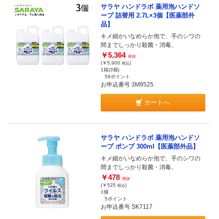
サラヤ ハンドラボ 薬用泡ハンドソ
ープ 詰替用 2.7L×3個【医薬部外
品】
キメ細かいなめらか泡で、手のシワの
間までしっかり殺菌・消毒。
￥5,364
税抜
(￥5,900
)
税込
1箱(3個)
59ポイント
お申込番号 3M9525
カートへ
サラヤ ハンドラボ 薬用泡ハンドソ
ープ ポンプ 300ml【医薬部外品】
キメ細かいなめらか泡で、手のシワの
間までしっかり殺菌・消毒。
￥478
税抜
(￥525
)
税込
1個
5ポイント
お申込番号 SK7117