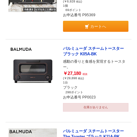
(￥6,928
)
税込
1個
69ポイント
お申込番号 P95369
カートへ
バルミューダ スチームトースター
ブラック K05A-BK
感動の香りと食感を実現するトースタ
ー。
￥27,180
税抜
(￥29,898
)
税込
1台
ブラック
298ポイント
お申込番号 PP0023
在庫がありません
バルミューダ スチームトースター
The Toaster ブラック K11A-BK