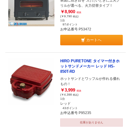
表面に焼き目をつけたいときに上火グ
リルが選べる、火力切替タイプ！
￥8,900
税抜
(￥9,790
)
税込
1台
97ポイント
お申込番号 P53472
カートへ
HIRO PURETONE タイマー付きホ
ットサンドメーカー レッド HS-
850T-RD
ホットサンドとワッフルが作れる優れ
もの！
￥3,999
税抜
(￥4,398
)
税込
1台
レッド
43ポイント
お申込番号 P95235
在庫がありません