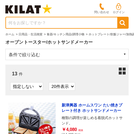
問い合わせ
ログイン
何をお探しですか？
ホーム
>
日用品・生活雑貨
>
食器/キッチン用品/調理小物
>
ホットプレート/炊飯ジャー/加熱
オーブントースター/ホットサンドメーカー
条件で絞り込む
13
件
新津興器 ホームスワン たい焼きプ
レート付き ホットサンドメーカー
種類の調理が楽しめる着脱式ホットサ
ンド。
￥4,080
税抜