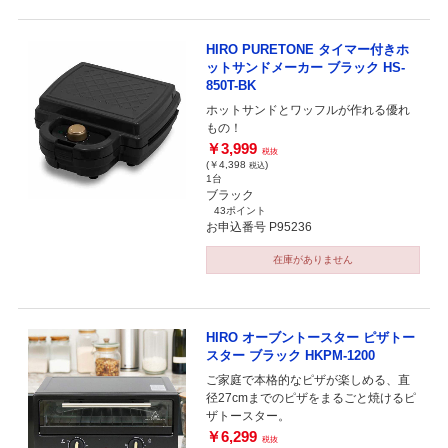
HIRO PURETONE タイマー付きホ
ットサンドメーカー ブラック HS-
850T-BK
ホットサンドとワッフルが作れる優れ
もの！
￥3,999
税抜
(￥4,398
)
税込
1台
ブラック
43ポイント
お申込番号 P95236
在庫がありません
HIRO オーブントースター ピザトー
スター ブラック HKPM-1200
ご家庭で本格的なピザが楽しめる、直
径27cmまでのピザをまるごと焼けるピ
ザトースター。
￥6,299
税抜