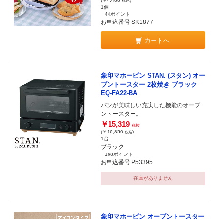
(￥4,488
)
税込
1個
44ポイント
お申込番号 SK1877
カートへ
象印マホービン STAN. (スタン) オー
ブントースター 2枚焼き ブラック
EQ-FA22-BA
パンが美味しい充実した機能のオーブ
ントースター。
￥15,319
税抜
(￥16,850
)
税込
1台
ブラック
168ポイント
お申込番号 P53395
在庫がありません
象印マホービン オーブントースター