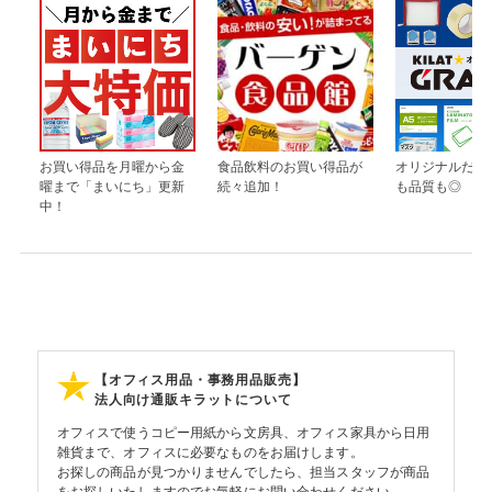
お買い得品を月曜から金
食品飲料のお買い得品が
オリジナルだか
曜まで「まいにち」更新
続々追加！
も品質も◎
中！
【オフィス用品・事務用品販売】
法人向け通販キラットについて
オフィスで使うコピー用紙から文房具、オフィス家具から日用
雑貨まで、オフィスに必要なものをお届けします。
お探しの商品が見つかりませんでしたら、担当スタッフが商品
をお探しいたしますのでお気軽にお問い合わせください。