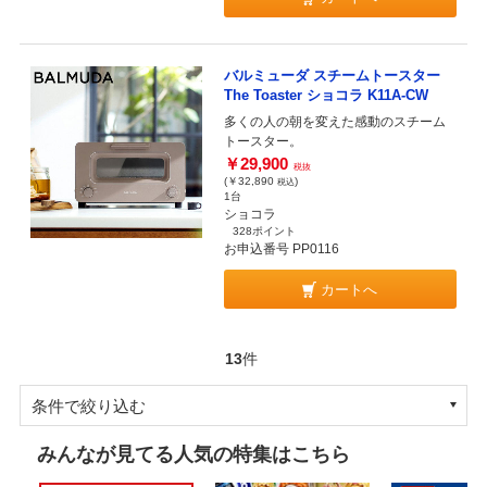
バルミューダ スチームトースター
The Toaster ショコラ K11A-CW
多くの人の朝を変えた感動のスチーム
トースター。
￥29,900
税抜
(￥32,890
)
税込
1台
ショコラ
328ポイント
お申込番号 PP0116
カートへ
13
件
条件で絞り込む
みんなが見てる人気の特集はこちら