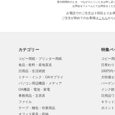
受付時間外のとき、つながりにくいときは申し訳
お問合せフォームにてお問合せくだ
お電話でのご注文は２回目よりお
ご注文が初めてのお客様は
こちら
から
カテゴリー
特集ペ
コピー用紙・プリンター用紙
コピー用
食品・飲料・産地直送
日替わり
日用品・生活雑貨
100円
トナー・インク・OAサプライ
大特価セ
パソコン周辺機器・メディア
バーゲン
OA機器・電池・家電
インク館
事務用品・文房具
日用品ワ
ファイル
キラット
テープ・梱包・作業用品
ポイント
オフィス家具・収納