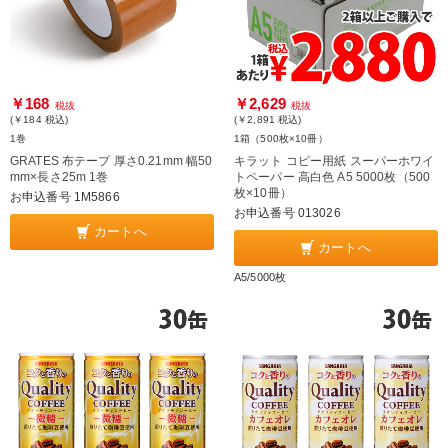
￥168
￥2,629
税抜
税抜
(￥184
税込
)
(￥2,891
税込
)
1巻
1箱（500枚×10冊）
GRATES 布テープ 厚さ0.21mm 幅50
キラット コピー用紙 スーパーホワイ
mm×長さ25m 1巻
トペーパー 高白色 A5 5000枚（500
枚×10冊）
お申込番号 1M5866
お申込番号 013026
カートへ
カートへ
A5/5000枚