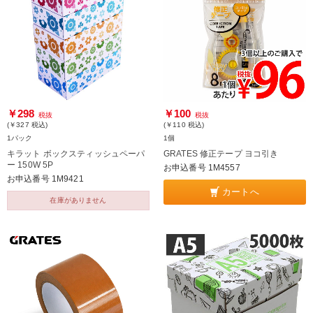
￥298
￥100
税抜
税抜
(￥327
税込
)
(￥110
税込
)
1パック
1個
キラット ボックスティッシュペーパ
GRATES 修正テープ ヨコ引き
ー 150W 5P
お申込番号 1M4557
お申込番号 1M9421
カートへ
在庫がありません