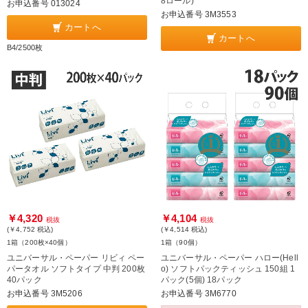
8ロール)
お申込番号 013024
お申込番号 3M3553
カートへ
カートへ
B4/2500枚
￥4,320
￥4,104
税抜
税抜
(￥4,752
税込
)
(￥4,514
税込
)
1箱（200枚×40個）
1箱（90個）
ユニバーサル・ペーパー リビィ ペー
ユニバーサル・ペーパー ハロー(Hell
パータオル ソフトタイプ 中判 200枚
o) ソフトパックティッシュ 150組 1
40パック
パック(5個) 18パック
お申込番号 3M5206
お申込番号 3M6770