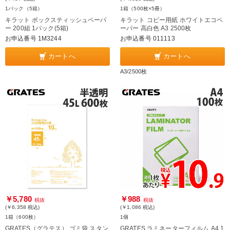
1パック（5箱）
1箱（500枚×5冊）
キラット ボックスティッシュペーパ
キラット コピー用紙 ホワイトエコペ
ー 200組 1パック(5箱)
ーパー 高白色 A3 2500枚
お申込番号 1M3244
お申込番号 011113
カートへ
カートへ
A3/2500枚
￥5,780
￥988
税抜
税抜
(￥6,358
税込
)
(￥1,086
税込
)
1箱（600枚）
1個
GRATES（グラテス） ゴミ袋 スタン
GRATES ラミネーターフィルム A4 1