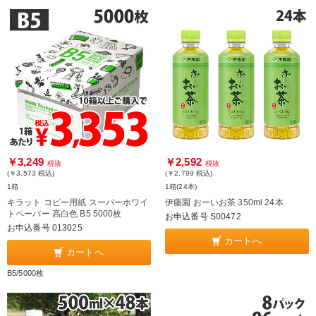
￥3,249
￥2,592
税抜
税抜
(￥3,573
税込
)
(￥2,799
税込
)
1箱
1箱(24本)
キラット コピー用紙 スーパーホワイ
伊藤園 おーいお茶 350ml 24本
トペーパー 高白色 B5 5000枚
お申込番号 S00472
お申込番号 013025
カートへ
カートへ
B5/5000枚