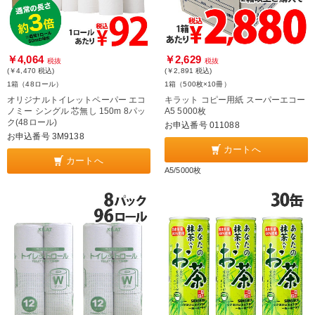
￥4,064
￥2,629
税抜
税抜
(￥4,470
税込
)
(￥2,891
税込
)
1箱（48ロール）
1箱（500枚×10冊）
オリジナルトイレットペーパー エコ
キラット コピー用紙 スーパーエコー
ノミー シングル 芯無し 150m 8パッ
A5 5000枚
ク(48ロール)
お申込番号 011088
お申込番号 3M9138
カートへ
カートへ
A5/5000枚