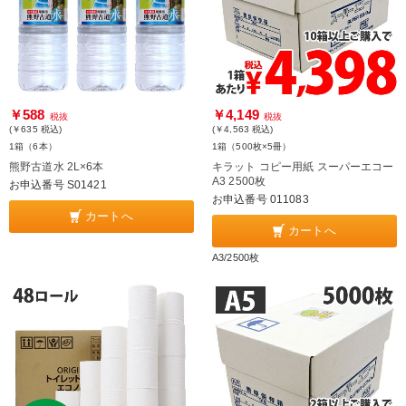
￥588
￥4,149
税抜
税抜
(￥635
税込
)
(￥4,563
税込
)
1箱（6本）
1箱（500枚×5冊）
熊野古道水 2L×6本
キラット コピー用紙 スーパーエコー
A3 2500枚
お申込番号 S01421
お申込番号 011083
カートへ
カートへ
A3/2500枚