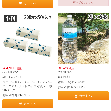
在庫がありません
カートへ
￥4,900
￥528
税抜
税抜
(￥5,390
税込
)
(￥570
税込
)
1箱（50パック）
1箱（6本）
ユニバーサル・ペーパー リビィ ペー
霧島 天然水 2L×6本
パータオル ソフトタイプ 小判 200枚
お申込番号 S05626
50パック
お申込番号 3M6918
カートへ
カートへ