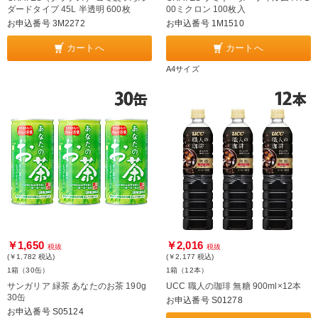
ダードタイプ 45L 半透明 600枚
00ミクロン 100枚入
お申込番号 3M2272
お申込番号 1M1510
カートへ
カートへ
A4サイズ
￥1,650
￥2,016
税抜
税抜
(￥1,782
税込
)
(￥2,177
税込
)
1箱（30缶）
1箱（12本）
サンガリア 緑茶 あなたのお茶 190g
UCC 職人の珈琲 無糖 900ml×12本
30缶
お申込番号 S01278
お申込番号 S05124