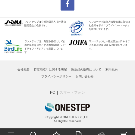
ワンステップは公益社団法人 日本通信
ワンステップは個人情報保護に取り組
販売協会の会員です。
む企業を示す「プライバシーマーク」
を取得しています。
ワンステップは、鳥類を指標にして自
ワンステップは一般社団法人日本オフ
然の保全を目的とする国際NGO「バー
ィス家具協会 JOIFAに加盟していま
ドライフ・アジア」を応援していま
す。
す。
会社概要
特定商取引に関する表記
医薬品の販売について
利用規約
プライバシーポリシー
お問い合わせ
PC
スマートフォン
Copyright © ONESTEP Co.,Ltd.
All Rights Reserved.