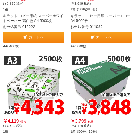
(￥3,870
税込
)
(￥3,936
税込
)
1箱
1箱（500枚×10冊）
キラット コピー用紙 スーパーホワイ
キラット コピー用紙 スーパーエコー
トペーパー 高白色 A4 5000枚
A4 5000枚
お申込番号 013022
お申込番号 011082
カートへ
カートへ
A4/5000枚
A4/5000枚
￥4,119
￥3,799
税抜
税抜
(￥4,530
税込
)
(￥4,178
税込
)
1箱
1箱（500枚×10冊）