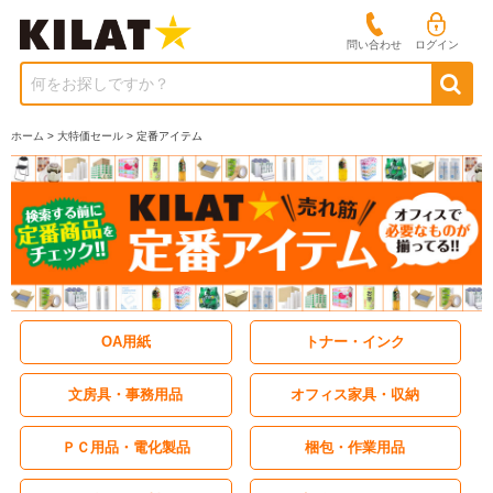
問い合わせ
ログイン
何をお探しですか？
ホーム
>
大特価セール
> 定番アイテム
OA用紙
トナー・インク
文房具・事務用品
オフィス家具・収納
ＰＣ用品・電化製品
梱包・作業用品