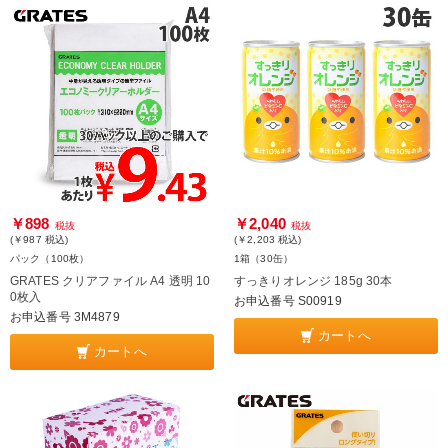
￥898
￥2,040
税抜
税抜
(￥987
税込
)
(￥2,203
税込
)
パック（100枚）
1箱（30缶）
GRATES クリアファイル A4 透明 10
すっきりオレンジ 185g 30本
0枚入
お申込番号 S00919
お申込番号 3M4879
カートへ
カートへ