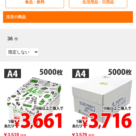
食品・飲料
生活用品・日用品
注目の商品
36
件
￥3,519
￥3,579
税抜
税抜