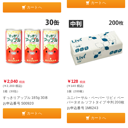
カートへ
カートへ
￥2,040
￥128
税抜
税抜
(￥2,203
税込
)
(￥140
税込
)
1箱（30缶）
1個（200枚）
すっきりアップル 185g 30本
ユニバーサル・ペーパー リビィ ペー
パータオル ソフトタイプ 中判 200枚
お申込番号 S00920
お申込番号 1M6243
カートへ
カートへ