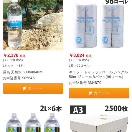
￥2,176
￥3,024
税抜
税抜
(￥2,350
税込
)
(￥3,326
税込
)
1セット（48本）
1箱（96ロール）
霧島 天然水 500ml×48本
キラット トイレットロール シングル
50m 12ロール 8パック(96ロール)
お申込番号 S05645
お申込番号 3M4870
カートへ
カートへ