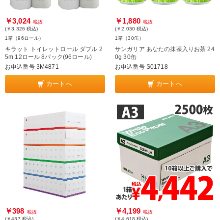
￥3,024
￥1,880
税抜
税抜
(￥3,326
税込
)
(￥2,030
税込
)
1箱（96ロール）
1箱（30缶）
キラット トイレットロール ダブル 2
サンガリア あなたの抹茶入りお茶 24
5m 12ロール 8パック(96ロール)
0g 30缶
お申込番号 3M4871
お申込番号 S01718
カートへ
カートへ
￥398
￥4,199
税抜
税抜
(￥437
税込
)
(￥4,618
税込
)