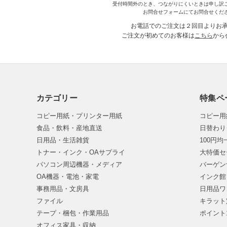
受付時間外のとき、つながりにくいときは申し訳
お問合せフォームにてお問合せくだ
お電話でのご注文は２回目よりお
ご注文が初めてのお客様は
こちら
から
カテゴリー
特集ペ
コピー用紙・プリンター用紙
コピー用
食品・飲料・産地直送
日替わり
日用品・生活雑貨
100円
トナー・インク・OAサプライ
大特価セ
パソコン周辺機器・メディア
バーゲン
OA機器・電池・家電
インク館
事務用品・文房具
日用品ワ
ファイル
キラット
テープ・梱包・作業用品
ポイント
オフィス家具・収納