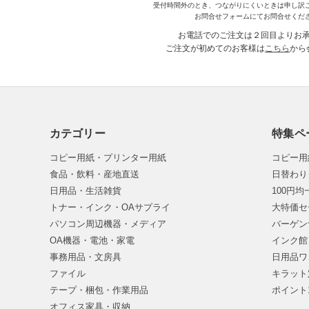
受付時間外のとき、つながりにくいときは申し訳
お問合せフォームにてお問合せくだ
お電話でのご注文は２回目よりお
ご注文が初めてのお客様は
こちら
から
カテゴリー
特集ペ
コピー用紙・プリンター用紙
コピー用
食品・飲料・産地直送
日替わり
日用品・生活雑貨
100円
トナー・インク・OAサプライ
大特価セ
パソコン周辺機器・メディア
バーゲン
OA機器・電池・家電
インク館
事務用品・文房具
日用品ワ
ファイル
キラット
テープ・梱包・作業用品
ポイント
オフィス家具・収納