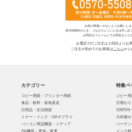
お掛け間違いのないようお願いしま
受付時間外のとき、つながりにくいときは申し訳
お問合せフォームにてお問合せくだ
お電話でのご注文は２回目よりお
ご注文が初めてのお客様は
こちら
から
カテゴリー
特集ペ
コピー用紙・プリンター用紙
コピー用
食品・飲料・産地直送
日替わり
日用品・生活雑貨
100円
トナー・インク・OAサプライ
大特価セ
パソコン周辺機器・メディア
バーゲン
OA機器・電池・家電
インク館