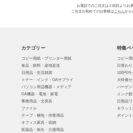
お電話でのご注文は２回目よりお
ご注文が初めてのお客様は
こちら
から
カテゴリー
特集ペ
コピー用紙・プリンター用紙
コピー用
食品・飲料・産地直送
日替わり
日用品・生活雑貨
100円
トナー・インク・OAサプライ
大特価セ
パソコン周辺機器・メディア
バーゲン
OA機器・電池・家電
インク館
事務用品・文房具
日用品ワ
ファイル
キラット
テープ・梱包・作業用品
ポイント
オフィス家具・収納
医薬品・衛生・介護用品