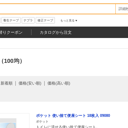
詳細
養生テープ
テプラ
修正テープ
もっと見る
替りクーポン
カタログから注文
100均）
新着順
価格(安い順)
価格(高い順)
ポケット 使い捨て便座シート 18枚入 09080
ポケット
トイレに流せる使い捨て便座シート。