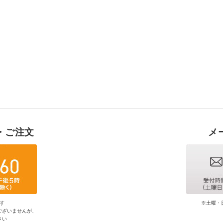
・ご注文
メ
す
※土曜・
ございませんが、
さい