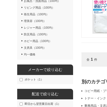
お風呂・洗面用品（100均）
リビング用品（100均）
衛生用品（100均）
理美容（100均）
レジャー用品（100均）
防災用品（100均）
ホビー用品（100均）
文房具（100均）
均一価格
1
全
件
メーカーで絞り込む
ポケット（1）
別のカテゴ
コピー用紙・プ
配送で絞り込む
トナー・インク
即日から翌営業日出荷（1）
事務用品・文房