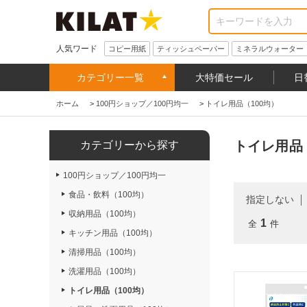
人気ワード
コピー用紙
ティッシュペーパー
ミネラルウォーター
カテゴリー一覧
大特価セール
日
ホーム
>
100円ショップ／100円均一
>
トイレ用品（100均）
トイレ用品（
カテゴリーから探す
100円ショップ／100円均一
食品・飲料（100均）
指定しない
収納用品（100均）
1
全
件
キッチン用品（100均）
清掃用品（100均）
洗濯用品（100均）
トイレ用品（100均）