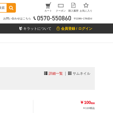
検索
カート
クーポン
購入履歴
お気に入り
お問い合わせはこちら
平日9時ｰ17時受付
キラットについて
会員登録 / ログイン
詳細一覧
サムネイル
￥100
税抜
￥110
税込