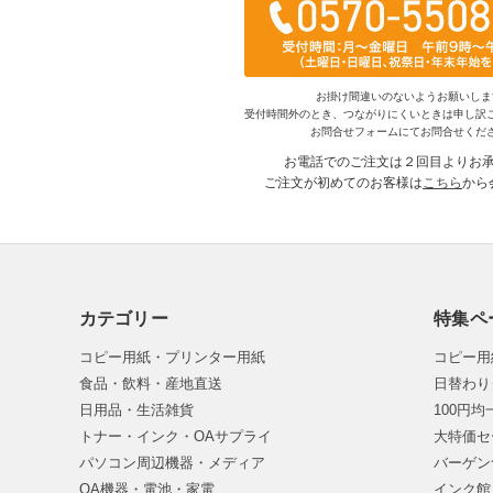
お掛け間違いのないようお願いしま
受付時間外のとき、つながりにくいときは申し訳
お問合せフォームにてお問合せくだ
お電話でのご注文は２回目よりお
ご注文が初めてのお客様は
こちら
から
カテゴリー
特集ペ
コピー用紙・プリンター用紙
コピー用
食品・飲料・産地直送
日替わり
日用品・生活雑貨
100円
トナー・インク・OAサプライ
大特価セ
パソコン周辺機器・メディア
バーゲン
OA機器・電池・家電
インク館