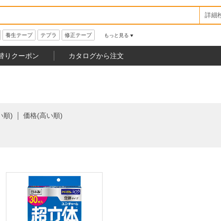
詳細
養生テープ
テプラ
修正テープ
もっと見る
替りクーポン
カタログから注文
い順)
価格(高い順)