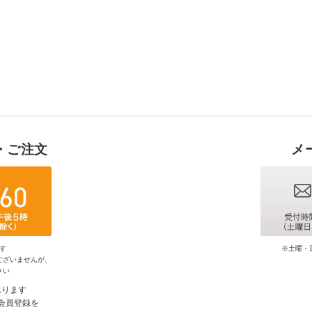
・ご注文
メ
す
※土曜・
ございませんが、
さい
承ります
会員登録を