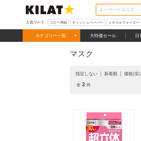
人気ワード
コピー用紙
ティッシュペーパー
ミネラルウォーター
カテゴリー一覧
大特価セール
日
マスク
指定しない
新着順
価格(安
2
全
件