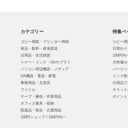
カテゴリー
特集ペ
コピー用紙・プリンター用紙
コピー用
食品・飲料・産地直送
日替わり
日用品・生活雑貨
100円
トナー・インク・OAサプライ
大特価セ
パソコン周辺機器・メディア
バーゲン
OA機器・電池・家電
インク館
事務用品・文房具
日用品ワ
ファイル
キラット
テープ・梱包・作業用品
ポイント
オフィス家具・収納
医薬品・衛生・介護用品
100円ショップ / 100円均一