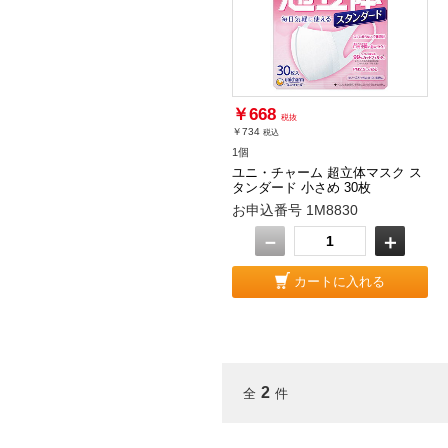
￥668
税抜
￥734
税込
1個
ユニ・チャーム 超立体マスク ス
タンダード 小さめ 30枚
お申込番号 1M8830
－
＋
カートに入れる
2
全
件