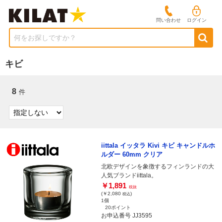
問い合わせ
ログイン
何をお探しですか？
キビ
8
件
iittala イッタラ Kivi キビ キャンドルホ
ルダー 60mm クリア
北欧デザインを象徴するフィンランドの大
人気ブランドiittala。
￥1,891
税抜
(￥2,080
)
税込
1個
20ポイント
お申込番号 JJ3595