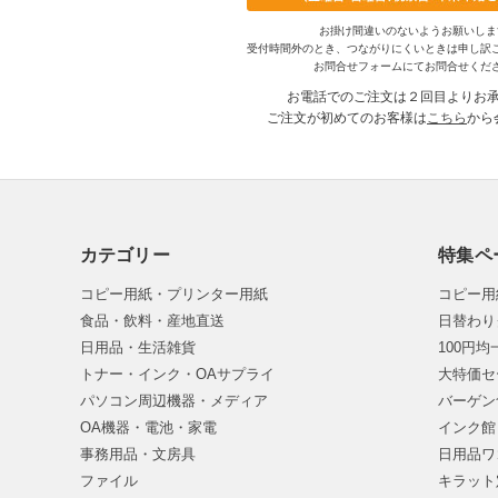
お掛け間違いのないようお願いしま
受付時間外のとき、つながりにくいときは申し訳
お問合せフォームにてお問合せくだ
お電話でのご注文は２回目よりお
ご注文が初めてのお客様は
こちら
から
カテゴリー
特集ペ
コピー用紙・プリンター用紙
コピー用
食品・飲料・産地直送
日替わり
日用品・生活雑貨
100円
トナー・インク・OAサプライ
大特価セ
パソコン周辺機器・メディア
バーゲン
OA機器・電池・家電
インク館
事務用品・文房具
日用品ワ
ファイル
キラット