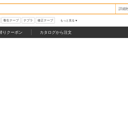
詳細
養生テープ
テプラ
修正テープ
もっと見る
替りクーポン
カタログから注文