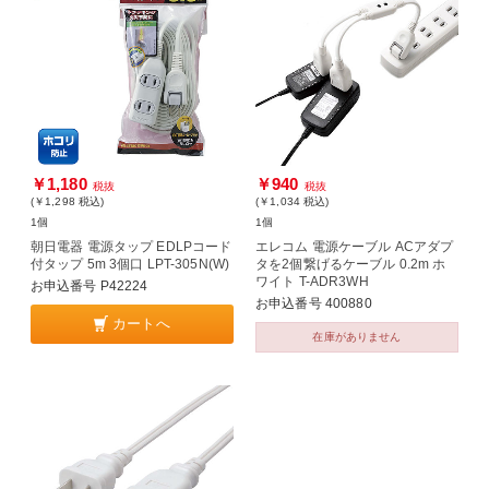
￥1,180
￥940
税抜
税抜
(￥1,298
税込
)
(￥1,034
税込
)
1個
1個
朝日電器 電源タップ EDLPコード
エレコム 電源ケーブル ACアダプ
付タップ 5m 3個口 LPT-305N(W)
タを2個繋げるケーブル 0.2m ホ
ワイト T-ADR3WH
お申込番号 P42224
お申込番号 400880
カートへ
在庫がありません