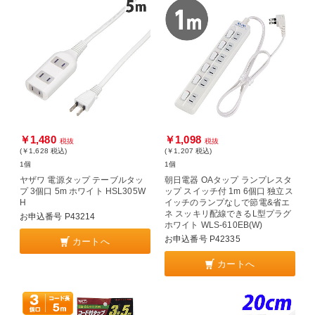
￥1,480
￥1,098
税抜
税抜
(￥1,628
税込
)
(￥1,207
税込
)
1個
1個
ヤザワ 電源タップ テーブルタッ
朝日電器 OAタップ ランプレスタ
プ 3個口 5m ホワイト HSL305W
ップ スイッチ付 1m 6個口 独立ス
H
イッチのランプなしで節電&省エ
ネ スッキリ配線できるL型プラグ
お申込番号 P43214
ホワイト WLS-610EB(W)
お申込番号 P42335
カートへ
カートへ