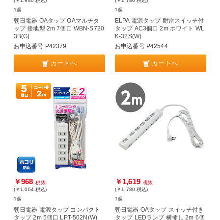
(￥1,980
税込
)
(￥1,780
税込
)
1個
1個
朝日電器 OAタップ OAマルチタ
ELPA 電源タップ 耐雷スイッチ付
ップ 接地型 2m 7個口 WBN-S720
タップ AC3個口 2m ホワイト WL
3B(G)
K-32S(W)
お申込番号 P42379
お申込番号 P42544
カートへ
カートへ
￥968
￥1,619
税抜
税抜
(￥1,064
税込
)
(￥1,780
税込
)
1個
1個
朝日電器 電源タップ コンパクト
朝日電器 OAタップ スイッチ付き
タップ 2m 5個口 LPT-502N(W)
タップ LEDランプ 横挿し 2m 6個