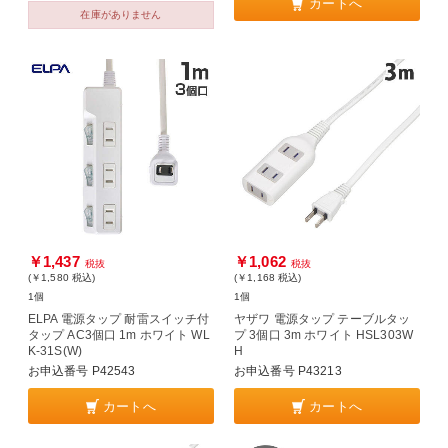
カートへ
在庫がありません
￥1,437
￥1,062
税抜
税抜
(￥1,580
税込
)
(￥1,168
税込
)
1個
1個
ELPA 電源タップ 耐雷スイッチ付
ヤザワ 電源タップ テーブルタッ
タップ AC3個口 1m ホワイト WL
プ 3個口 3m ホワイト HSL303W
K-31S(W)
H
お申込番号 P42543
お申込番号 P43213
カートへ
カートへ