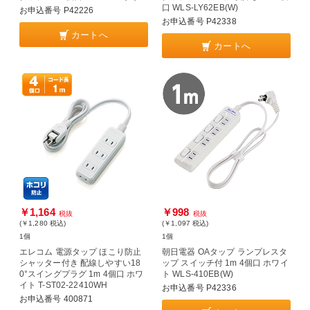
口 WLS-LY62EB(W)
お申込番号 P42226
お申込番号 P42338
カートへ
カートへ
￥1,164
￥998
税抜
税抜
(￥1,280
税込
)
(￥1,097
税込
)
1個
1個
エレコム 電源タップ ほこり防止
朝日電器 OAタップ ランプレスタ
シャッター付き 配線しやすい18
ップ スイッチ付 1m 4個口 ホワイ
0°スイングプラグ 1m 4個口 ホワ
ト WLS-410EB(W)
イト T-ST02-22410WH
お申込番号 P42336
お申込番号 400871