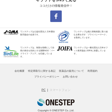
ココだけの情報発信中！
ワンステップは公益社団法人 日本通信
ワンステップは個人情報保護に取り組
販売協会の会員です。
む企業を示す「プライバシーマーク」
を取得しています。
ワンステップは、鳥類を指標にして自
ワンステップは一般社団法人日本オフ
然の保全を目的とする国際NGO「バー
ィス家具協会 JOIFAに加盟していま
ドライフ・アジア」を応援していま
す。
す。
会社概要
特定商取引に関する表記
医薬品の販売について
利用規約
プライバシーポリシー
お問い合わせ
PC
スマートフォン
Copyright © ONESTEP Co.,Ltd.