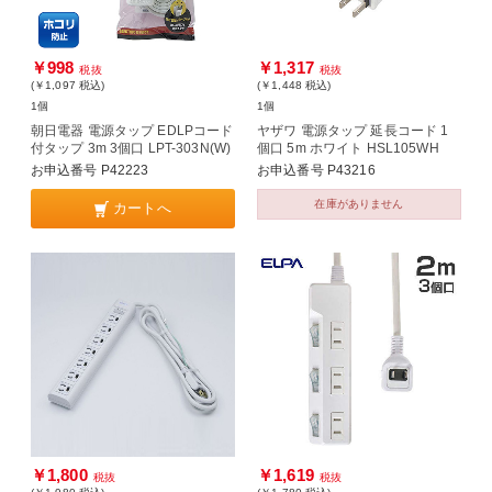
￥998
￥1,317
税抜
税抜
(￥1,097
税込
)
(￥1,448
税込
)
1個
1個
朝日電器 電源タップ EDLPコード
ヤザワ 電源タップ 延長コード 1
付タップ 3m 3個口 LPT-303N(W)
個口 5m ホワイト HSL105WH
お申込番号 P42223
お申込番号 P43216
在庫がありません
カートへ
￥1,800
￥1,619
税抜
税抜