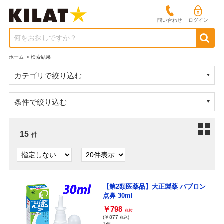
問い合わせ
ログイン
何をお探しですか？
ホーム
>
検索結果
カテゴリで絞り込む
条件で絞り込む
15
件
【第2類医薬品】大正製薬 パブロン
点鼻 30ml
￥798
税抜
(￥877
)
税込