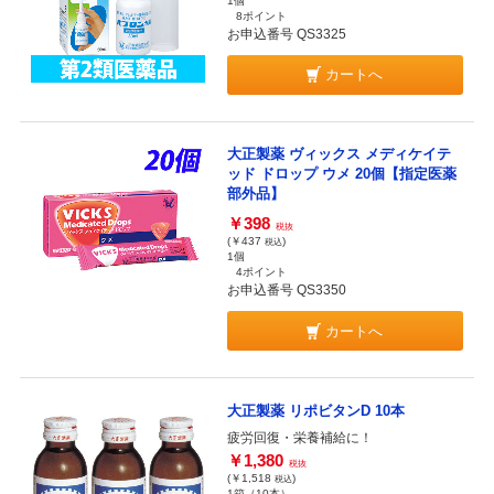
1個
8ポイント
お申込番号 QS3325
カートへ
大正製薬 ヴィックス メディケイテ
ッド ドロップ ウメ 20個【指定医薬
部外品】
￥398
税抜
(￥437
)
税込
1個
4ポイント
お申込番号 QS3350
カートへ
大正製薬 リポビタンD 10本
疲労回復・栄養補給に！
￥1,380
税抜
(￥1,518
)
税込
1箱（10本）