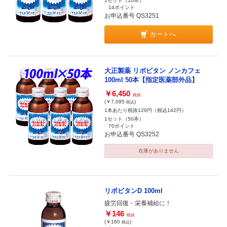
1セット（10本）
14ポイント
お申込番号 QS3251
カートへ
大正製薬 リポビタン ノンカフェ
100ml 50本【指定医薬部外品】
￥6,450
税抜
(￥7,095
)
税込
1本あたり税抜129円（税込142円）
1セット（50本）
70ポイント
お申込番号 QS3252
在庫がありません
リポビタンD 100ml
疲労回復・栄養補給に！
￥146
税抜
(￥160
)
税込