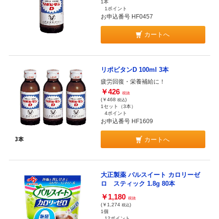
1本
1ポイント
お申込番号 HF0457
カートへ
リポビタンD 100ml 3本
疲労回復・栄養補給に！
￥426
税抜
(￥468
)
税込
1セット（3本）
4ポイント
お申込番号 HF1609
カートへ
大正製薬 パルスイート カロリーゼ
ロ スティック 1.8g 80本
￥1,180
税抜
(￥1,274
)
税込
1個
12ポイント