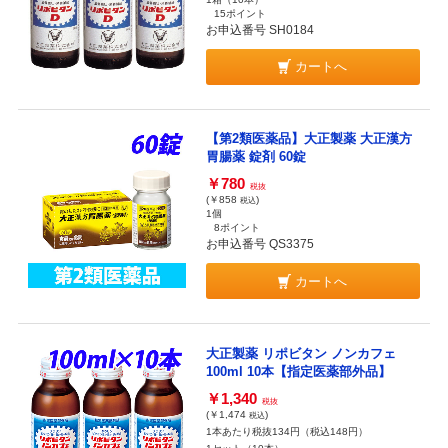
15ポイント
お申込番号 SH0184
カートへ
【第2類医薬品】大正製薬 大正漢方
胃腸薬 錠剤 60錠
￥780
税抜
(￥858
)
税込
1個
8ポイント
お申込番号 QS3375
カートへ
大正製薬 リポビタン ノンカフェ
100ml 10本【指定医薬部外品】
￥1,340
税抜
(￥1,474
)
税込
1本あたり税抜134円（税込148円）