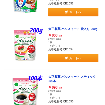
お申込番号 QE1053
カートへ
大正製薬 パルスイート 袋入り 200g
￥868
税抜
(￥937
)
税込
1個
9ポイント
お申込番号 QE1054
カートへ
大正製薬 パルスイート スティック
100本
￥898
税抜
(￥969
)
税込
1個
9ポイント
お申込番号 QE1055