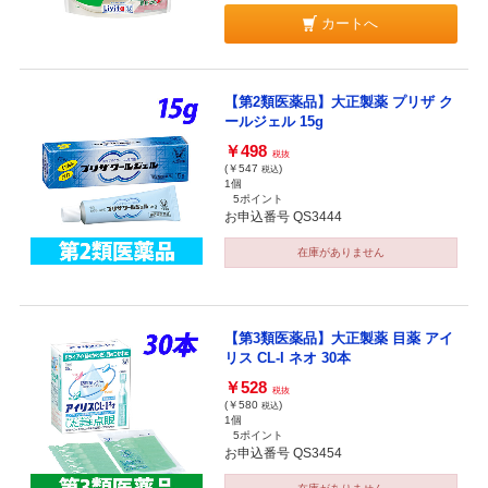
カートへ
【第2類医薬品】大正製薬 プリザ ク
ールジェル 15g
￥498
税抜
(￥547
)
税込
1個
5ポイント
お申込番号 QS3444
在庫がありません
【第3類医薬品】大正製薬 目薬 アイ
リス CL-I ネオ 30本
￥528
税抜
(￥580
)
税込
1個
5ポイント
お申込番号 QS3454