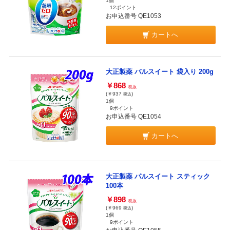
1個
12ポイント
お申込番号 QE1053
カートへ
大正製薬 パルスイート 袋入り 200g
￥868
税抜
(￥937
)
税込
1個
9ポイント
お申込番号 QE1054
カートへ
大正製薬 パルスイート スティック
100本
￥898
税抜
(￥969
)
税込
1個
9ポイント