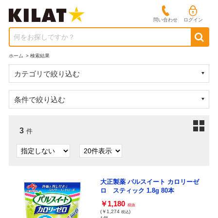
問い合わせ
ログイン
何をお探しですか？
ホーム
>
検索結果
カテゴリで絞り込む
条件で絞り込む
3
件
大正製薬 パルスイート カロリーゼ
ロ スティック 1.8g 80本
￥1,180
税抜
(￥1,274
)
税込