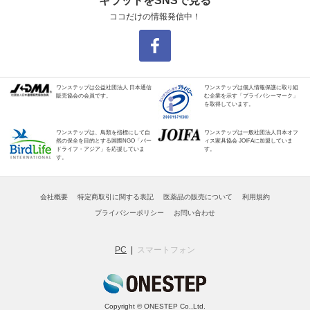
キラットをSNSで見る
ココだけの情報発信中！
ワンステップは公益社団法人 日本通信
ワンステップは個人情報保護に取り組
販売協会の会員です。
む企業を示す「プライバシーマーク」
を取得しています。
ワンステップは、鳥類を指標にして自
ワンステップは一般社団法人日本オフ
然の保全を目的とする国際NGO「バー
ィス家具協会 JOIFAに加盟していま
ドライフ・アジア」を応援していま
す。
す。
会社概要
特定商取引に関する表記
医薬品の販売について
利用規約
プライバシーポリシー
お問い合わせ
PC
スマートフォン
Copyright © ONESTEP Co.,Ltd.