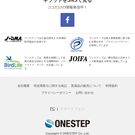
キラットをSNSで見る
ココだけの情報発信中！
ワンステップは公益社団法人 日本通信
ワンステップは個人情報保護に取り組
販売協会の会員です。
む企業を示す「プライバシーマーク」
を取得しています。
ワンステップは、鳥類を指標にして自
ワンステップは一般社団法人日本オフ
然の保全を目的とする国際NGO「バー
ィス家具協会 JOIFAに加盟していま
ドライフ・アジア」を応援していま
す。
す。
会社概要
特定商取引に関する表記
医薬品の販売について
利用規約
プライバシーポリシー
お問い合わせ
PC
スマートフォン
Copyright © ONESTEP Co.,Ltd.