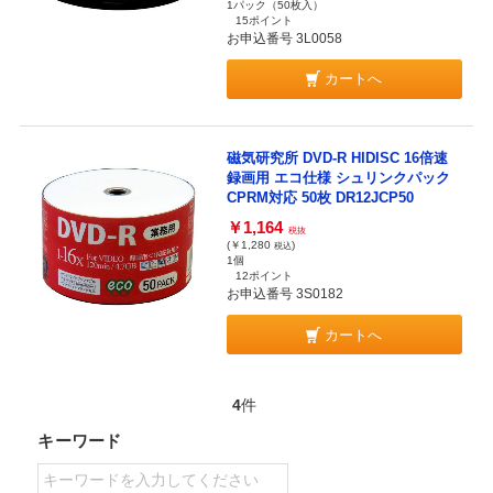
1パック（50枚入）
15ポイント
お申込番号 3L0058
カートへ
磁気研究所 DVD-R HIDISC 16倍速
録画用 エコ仕様 シュリンクパック
CPRM対応 50枚 DR12JCP50
￥1,164
税抜
(￥1,280
)
税込
1個
12ポイント
お申込番号 3S0182
カートへ
4
件
キーワード