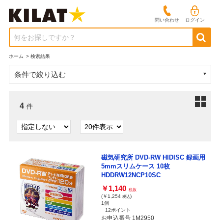
問い合わせ
ログイン
何をお探しですか？
ホーム
>
検索結果
条件で絞り込む
4
件
磁気研究所 DVD-RW HIDISC 録画用
5mmスリムケース 10枚
HDDRW12NCP10SC
￥1,140
税抜
(￥1,254
)
税込
1個
12ポイント
お申込番号 1M2950