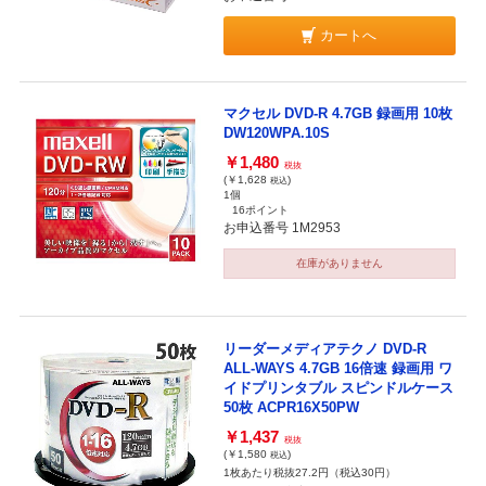
カートへ
マクセル DVD-R 4.7GB 録画用 10枚
DW120WPA.10S
￥1,480
税抜
(￥1,628
)
税込
1個
16ポイント
お申込番号 1M2953
在庫がありません
リーダーメディアテクノ DVD-R
ALL-WAYS 4.7GB 16倍速 録画用 ワ
イドプリンタブル スピンドルケース
50枚 ACPR16X50PW
￥1,437
税抜
(￥1,580
)
税込
1枚あたり税抜27.2円（税込30円）