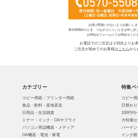
お掛け間違いのないようお願いしま
受付時間外のとき、つながりにくいときは申し訳
お問合せフォームにてお問合せくだ
お電話でのご注文は２回目よりお
ご注文が初めてのお客様は
こちら
から
カテゴリー
特集ペ
コピー用紙・プリンター用紙
コピー用
食品・飲料・産地直送
日替わり
日用品・生活雑貨
100円
トナー・インク・OAサプライ
大特価セ
パソコン周辺機器・メディア
バーゲン
OA機器・電池・家電
インク館