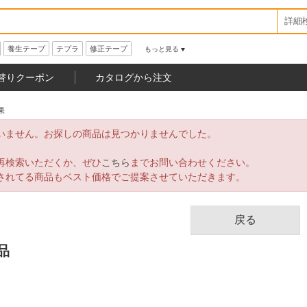
詳細
養生テープ
テプラ
修正テープ
もっと見る
替りクーポン
カタログから注文
果
いません。お探しの商品は見つかりませんでした。
再検索いただくか、ぜひ
こちら
までお問い合わせください。
されてる商品もベスト価格でご提案させていただきます。
戻る
品