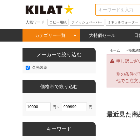
人気ワード
コピー用紙
ティッシュペーパー
ミネラルウォーター
カテゴリー一覧
大特価セール
日
ホーム
＞
検索結
メーカーで絞り込む
申し訳ござ
久光製薬
別の条件で
他でご注文
価格帯で絞り込む
円～
円
最近見た商
キーワード