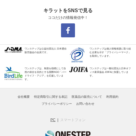
キラットをSNSで見る
ココだけの情報発信中！
ワンステップは公益社団法人 日本通信
ワンステップは個人情報保護に取り組
販売協会の会員です。
む企業を示す「プライバシーマーク」
を取得しています。
ワンステップは、鳥類を指標にして自
ワンステップは一般社団法人日本オフ
然の保全を目的とする国際NGO「バー
ィス家具協会 JOIFAに加盟していま
ドライフ・アジア」を応援していま
す。
す。
会社概要
特定商取引に関する表記
医薬品の販売について
利用規約
プライバシーポリシー
お問い合わせ
PC
スマートフォン