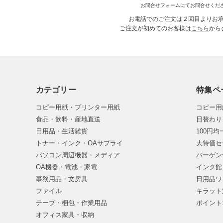
お問合せフォームにてお問合せくだ
お電話でのご注文は２回目よりお
ご注文が初めてのお客様は
こちら
から
カテゴリー
特集ペ
コピー用紙・プリンター用紙
コピー用
食品・飲料・産地直送
日替わり
日用品・生活雑貨
100円
トナー・インク・OAサプライ
大特価セ
パソコン周辺機器・メディア
バーゲン
OA機器・電池・家電
インク館
事務用品・文房具
日用品ワ
ファイル
キラット
テープ・梱包・作業用品
ポイント
オフィス家具・収納