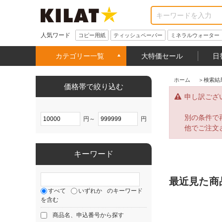
人気ワード
コピー用紙
ティッシュペーパー
ミネラルウォーター
カテゴリー一覧
大特価セール
日
ホーム
＞
検索結
価格帯で絞り込む
申し訳ござ
別の条件で
円～
円
他でご注文
キーワード
最近見た商
すべて
いずれか
のキーワード
を含む
商品名、申込番号から探す