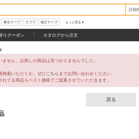
詳細
養生テープ
テプラ
修正テープ
もっと見る
替りクーポン
カタログから注文
果
いません。お探しの商品は見つかりませんでした。
再検索いただくか、ぜひ
こちら
までお問い合わせください。
されてる商品もベスト価格でご提案させていただきます。
戻る
品