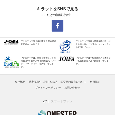
キラットをSNSで見る
ココだけの情報発信中！
ワンステップは公益社団法人 日本通信
ワンステップは個人情報保護に取り組
販売協会の会員です。
む企業を示す「プライバシーマーク」
を取得しています。
ワンステップは、鳥類を指標にして自
ワンステップは一般社団法人日本オフ
然の保全を目的とする国際NGO「バー
ィス家具協会 JOIFAに加盟していま
ドライフ・アジア」を応援していま
す。
す。
会社概要
特定商取引に関する表記
医薬品の販売について
利用規約
プライバシーポリシー
お問い合わせ
PC
スマートフォン