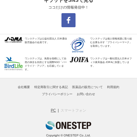
キラットをSNSで見る
ココだけの情報発信中！
ワンステップは公益社団法人 日本通信
ワンステップは個人情報保護に取り組
販売協会の会員です。
む企業を示す「プライバシーマーク」
を取得しています。
ワンステップは、鳥類を指標にして自
ワンステップは一般社団法人日本オフ
然の保全を目的とする国際NGO「バー
ィス家具協会 JOIFAに加盟していま
ドライフ・アジア」を応援していま
す。
す。
会社概要
特定商取引に関する表記
医薬品の販売について
利用規約
プライバシーポリシー
お問い合わせ
PC
スマートフォン
Copyright © ONESTEP Co.,Ltd.