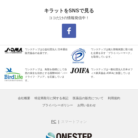
キラットをSNSで見る
ココだけの情報発信中！
ワンステップは公益社団法人 日本通信
ワンステップは個人情報保護に取り組
販売協会の会員です。
む企業を示す「プライバシーマーク」
を取得しています。
ワンステップは、鳥類を指標にして自
ワンステップは一般社団法人日本オフ
然の保全を目的とする国際NGO「バー
ィス家具協会 JOIFAに加盟していま
ドライフ・アジア」を応援していま
す。
す。
会社概要
特定商取引に関する表記
医薬品の販売について
利用規約
プライバシーポリシー
お問い合わせ
PC
スマートフォン