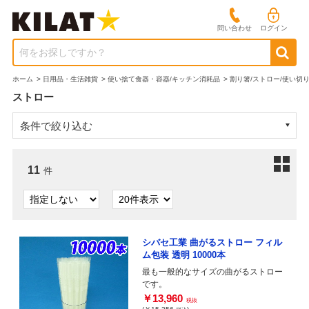
問い合わせ
ログイン
何をお探しですか？
ホーム
>
日用品・生活雑貨
>
使い捨て食器・容器/キッチン消耗品
>
割り箸/ストロー/使い切
ストロー
条件で絞り込む
11
件
シバセ工業 曲がるストロー フィル
ム包装 透明 10000本
最も一般的なサイズの曲がるストロー
です。
￥13,960
税抜