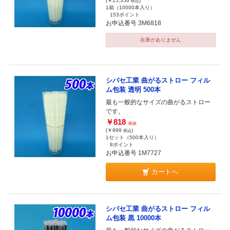
(￥15,356
)
税込
1箱（10000本入り）
153ポイント
お申込番号 3M6818
在庫がありません
シバセ工業 曲がるストロー フィル
ム包装 透明 500本
最も一般的なサイズの曲がるストロー
です。
￥818
税抜
(￥899
)
税込
1セット（500本入り）
8ポイント
お申込番号 1M7727
カートへ
シバセ工業 曲がるストロー フィル
ム包装 黒 10000本