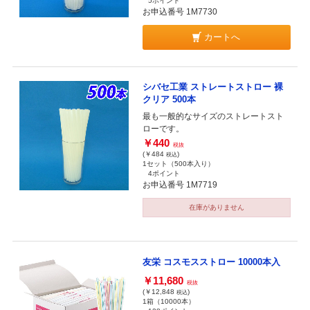
5ポイント
お申込番号 1M7730
カートへ
シバセ工業 ストレートストロー 裸
クリア 500本
最も一般的なサイズのストレートスト
ローです。
￥440
税抜
(￥484
)
税込
1セット（500本入り）
4ポイント
お申込番号 1M7719
在庫がありません
友栄 コスモスストロー 10000本入
￥11,680
税抜
(￥12,848
)
税込
1箱（10000本）