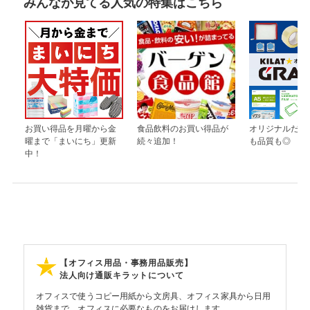
みんなが見てる人気の特集はこちら
お買い得品を月曜から金
食品飲料のお買い得品が
オリジナルだか
曜まで「まいにち」更新
続々追加！
も品質も◎
中！
【オフィス用品・事務用品販売】
法人向け通販キラットについて
オフィスで使うコピー用紙から文房具、オフィス家具から日用
雑貨まで、オフィスに必要なものをお届けします。