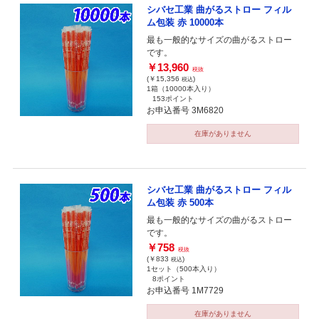
シバセ工業 曲がるストロー フィル
ム包装 赤 10000本
最も一般的なサイズの曲がるストロー
です。
￥13,960
税抜
(￥15,356
)
税込
1箱（10000本入り）
153ポイント
お申込番号 3M6820
在庫がありません
シバセ工業 曲がるストロー フィル
ム包装 赤 500本
最も一般的なサイズの曲がるストロー
です。
￥758
税抜
(￥833
)
税込
1セット（500本入り）
8ポイント
お申込番号 1M7729
在庫がありません