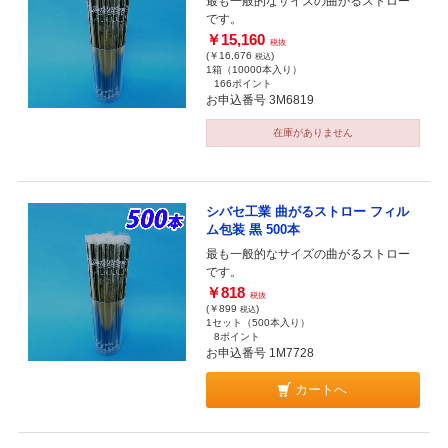
最も一般的なサイズの曲がるストロー
です。
￥15,160
税抜
(￥16,676
)
税込
1箱（10000本入り）
166ポイント
お申込番号 3M6819
在庫がありません
シバセ工業 曲がるストロー フィル
ム包装 黒 500本
最も一般的なサイズの曲がるストロー
です。
￥818
税抜
(￥899
)
税込
1セット（500本入り）
8ポイント
お申込番号 1M7728
カートへ