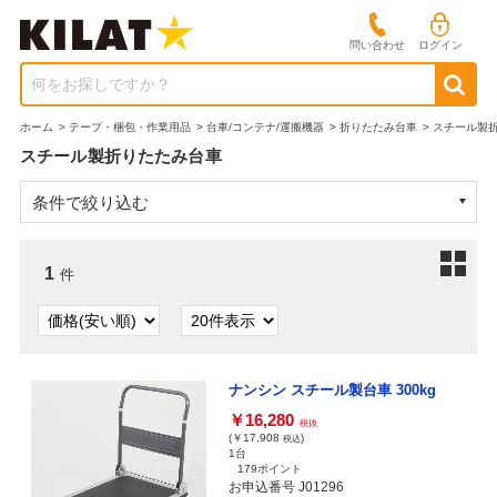
問い合わせ
ログイン
何をお探しですか？
ホーム
>
テープ・梱包・作業用品
>
台車/コンテナ/運搬機器
>
折りたたみ台車
>
スチール製
スチール製折りたたみ台車
条件で絞り込む
1
件
ナンシン スチール製台車 300kg
￥16,280
税抜
(￥17,908
)
税込
1台
179ポイント
お申込番号 J01296