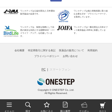
ワンステップは公益社団法人 日本通信
ワンステップは個人情報保護に取り組
販売協会の会員です。
む企業を示す「プライバシーマーク」
を取得しています。
ワンステップは、鳥類を指標にして自
ワンステップは一般社団法人日本オフ
然の保全を目的とする国際NGO「バー
ィス家具協会 JOIFAに加盟していま
ドライフ・アジア」を応援していま
す。
す。
会社概要
特定商取引に関する表記
医薬品の販売について
利用規約
プライバシーポリシー
お問い合わせ
PC
スマートフォン
Copyright © ONESTEP Co.,Ltd.
All Rights Reserved.
メニュー
探す
お気に入り
購入履歴
クーポン
カート