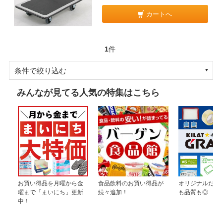
カートへ
1
件
条件で絞り込む
みんなが見てる人気の特集はこちら
お買い得品を月曜から金
食品飲料のお買い得品が
オリジナルだか
曜まで「まいにち」更新
続々追加！
も品質も◎
中！