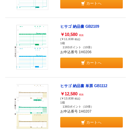
カートへ
ヒサゴ 納品書 GB2109
￥10,580
税抜
(￥11,638
)
税込
1箱
1163ポイント
（10倍）
お申込番号 1H0206
カートへ
ヒサゴ 納品書 単票 GB1112
￥12,580
税抜
(￥13,838
)
税込
1箱
1383ポイント
（10倍）
お申込番号 1H0207
カートへ