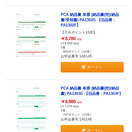
PCA 納品書 単票 (納品書(控)/納品
書/受領書) PA1302G 【旧品番：
PA1302F】
【只今ポイント10倍】
￥8,780
税抜
(￥9,658
)
税込
1箱
965ポイント
（10倍）
お申込番号 1A0145
カートへ
PCA 納品書 単票 (納品書(控)/納品
書) PA1303G 【旧品番：PA1303F】
￥6,980
税抜
(￥7,678
)
税込
1箱
767ポイント
（10倍）
お申込番号 1A0146
カートへ