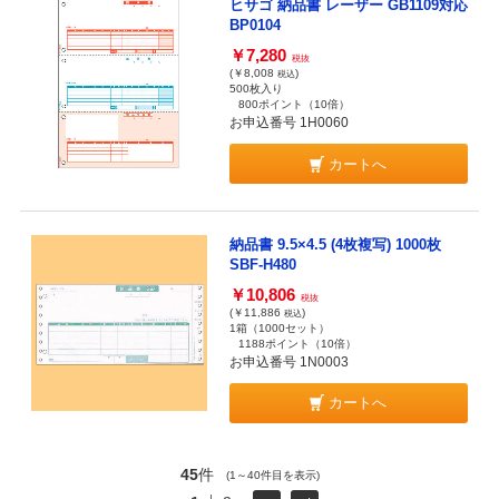
ヒサゴ 納品書 レーザー GB1109対応
BP0104
￥7,280
税抜
(￥8,008
)
税込
500枚入り
800ポイント
（10倍）
お申込番号 1H0060
カートへ
納品書 9.5×4.5 (4枚複写) 1000枚
SBF-H480
￥10,806
税抜
(￥11,886
)
税込
1箱（1000セット）
1188ポイント
（10倍）
お申込番号 1N0003
カートへ
45
件
(1～40件目を表示)