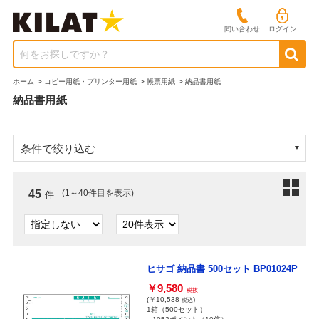
問い合わせ
ログイン
何をお探しですか？
ホーム
>
コピー用紙・プリンター用紙
>
帳票用紙
>
納品書用紙
納品書用紙
条件で絞り込む
45
(1～40件目を表示)
件
ヒサゴ 納品書 500セット BP01024P
￥9,580
税抜
(￥10,538
)
税込
1箱（500セット）