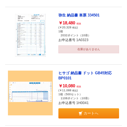
弥生 納品書 単票 334501
￥18,480
税抜
(￥20,328
)
税込
1箱
2032ポイント
（10倍）
お申込番号 1A0323
在庫がありません
ヒサゴ 納品書 ドット GB45対応
BP0101
￥10,080
税抜
(￥11,088
)
税込
1箱（500セット）
1108ポイント
（10倍）
お申込番号 1H0041
カートへ