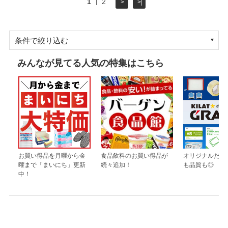
1
2
>
>|
条件で絞り込む
みんなが見てる人気の特集はこちら
お買い得品を月曜から金
食品飲料のお買い得品が
オリジナルだか
曜まで「まいにち」更新
続々追加！
も品質も◎
中！