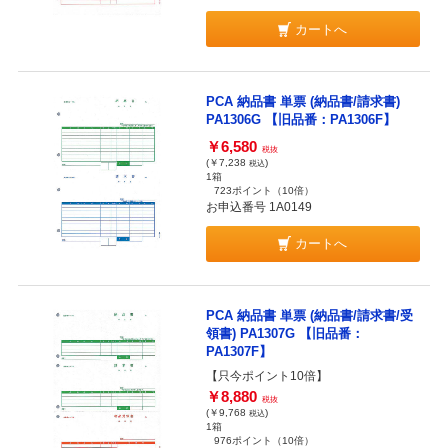
カートへ
PCA 納品書 単票 (納品書/請求書)
PA1306G 【旧品番：PA1306F】
￥6,580
税抜
(￥7,238
)
税込
1箱
723ポイント
（10倍）
お申込番号 1A0149
カートへ
PCA 納品書 単票 (納品書/請求書/受
領書) PA1307G 【旧品番：
PA1307F】
【只今ポイント10倍】
￥8,880
税抜
(￥9,768
)
税込
1箱
976ポイント
（10倍）