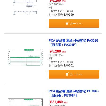
￥6,280
税抜
(￥6,908
)
税込
1箱
690ポイント
（10倍）
お申込番号 1A0159
カートへ
PCA 納品書 連続 (4枚複写) PA301G
【旧品番：PA301F】
￥5,280
税抜
(￥5,808
)
税込
1箱
580ポイント
（10倍）
お申込番号 1A0161
カートへ
PCA 納品書 連続 (4枚複写) PB301G
【旧品番：PB301F】
￥21,480
税抜
(￥23,628
)
税込