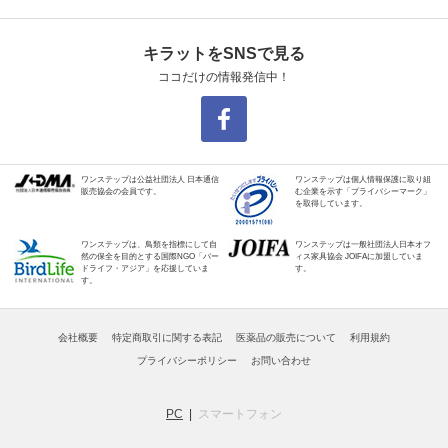
キラットをSNSで見る
ココだけの情報発信中！
ワンステップは公益社団法人 日本通信
ワンステップは個人情報保護に取り組
販売協会の会員です。
む企業を示す「プライバシーマーク」
を取得しています。
ワンステップは、鳥類を指標にして自
ワンステップは一般社団法人日本オフ
然の保全を目的とする国際NGO「バー
ィス家具協会 JOIFAに加盟していま
ドライフ・アジア」を応援していま
す。
す。
会社概要
特定商取引に関する表記
医薬品の販売について
利用規約
プライバシーポリシー
お問い合わせ
PC
スマートフォン