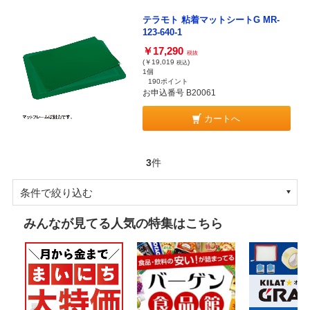
テラモト 粘着マットシートG MR-
123-640-1
￥17,290
税抜
(￥19,019
)
税込
1個
190ポイント
お申込番号 B20061
カートへ
3
件
条件で絞り込む
みんなが見てる人気の特集はこちら