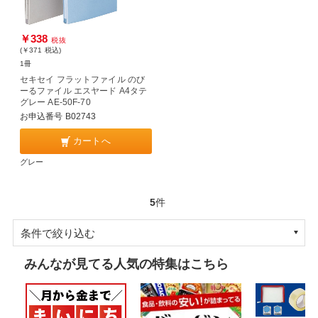
￥338
税抜
(￥371
税込
)
1冊
セキセイ フラットファイル のび
ーるファイル エスヤード A4タテ
グレー AE-50F-70
お申込番号 B02743
カートへ
グレー
5
件
条件で絞り込む
みんなが見てる人気の特集はこちら