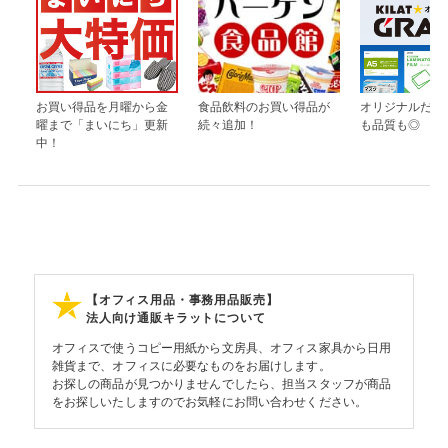
お買い得品を月曜から金
食品飲料のお買い得品が
オリジナルだか
曜まで「まいにち」更新
続々追加！
も品質も◎
中！
【オフィス用品・事務用品販売】
法人向け通販キラットについて
オフィスで使うコピー用紙から文房具、オフィス家具から日用
雑貨まで、オフィスに必要なものをお届けします。
お探しの商品が見つかりませんでしたら、担当スタッフが商品
をお探しいたしますのでお気軽にお問い合わせください。