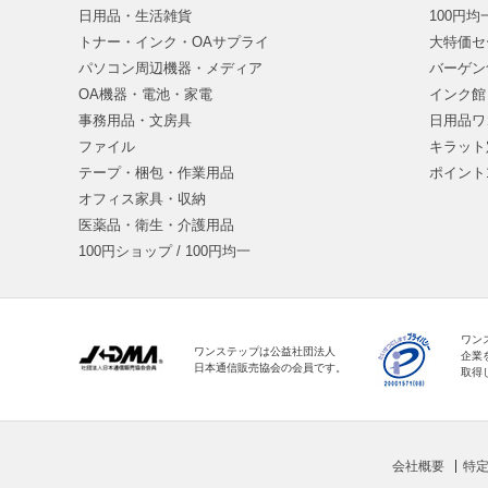
日用品・生活雑貨
100円
トナー・インク・OAサプライ
大特価セ
パソコン周辺機器・メディア
バーゲン
OA機器・電池・家電
インク館
事務用品・文房具
日用品ワ
ファイル
キラット
テープ・梱包・作業用品
ポイント
オフィス家具・収納
医薬品・衛生・介護用品
100円ショップ / 100円均一
ワン
ワンステップは公益社団法人
企業
日本通信販売協会の会員です。
取得
会社概要
特