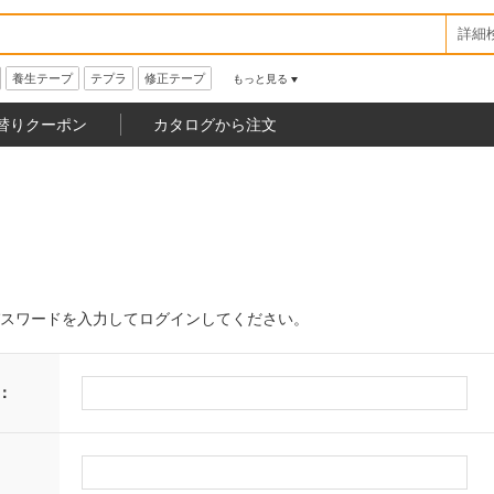
詳細
養生テープ
テプラ
修正テープ
もっと見る
替りクーポン
カタログから注文
スワードを入力してログインしてください。
：