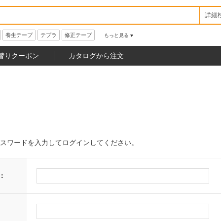
詳細
養生テープ
テプラ
修正テープ
もっと見る
替りクーポン
カタログから注文
スワードを入力してログインしてください。
：