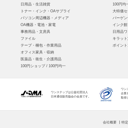
日用品・生活雑貨
100円
トナー・インク・OAサプライ
大特価セ
パソコン周辺機器・メディア
バーゲン
OA機器・電池・家電
インク館
事務用品・文房具
日用品ワ
ファイル
キラット
テープ・梱包・作業用品
ポイント
オフィス家具・収納
医薬品・衛生・介護用品
100円ショップ / 100円均一
ワン
ワンステップは公益社団法人
企業
日本通信販売協会の会員です。
取得
会社概要
特