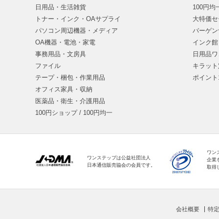
日用品・生活雑貨
100円
トナー・インク・OAサプライ
大特価セ
パソコン周辺機器・メディア
バーゲン
OA機器・電池・家電
インク館
事務用品・文房具
日用品ワ
ファイル
キラット
テープ・梱包・作業用品
ポイント
オフィス家具・収納
医薬品・衛生・介護用品
100円ショップ / 100円均一
ワン
ワンステップは公益社団法人
企業
日本通信販売協会の会員です。
取得
会社概要
特