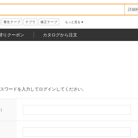
詳細
養生テープ
テプラ
修正テープ
もっと見る
替りクーポン
カタログから注文
スワードを入力してログインしてください。
：