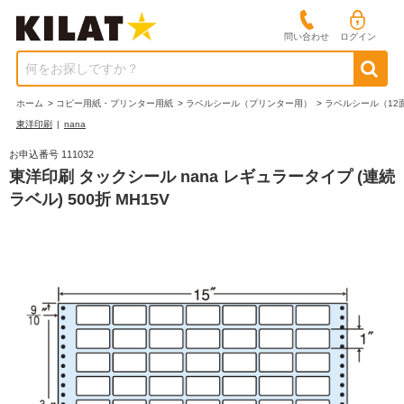
問い合わせ
ログイン
何をお探しですか？
ホーム
>
コピー用紙・プリンター用紙
>
ラベルシール（プリンター用）
>
ラベルシール（12
東洋印刷
|
nana
お申込番号 111032
東洋印刷 タックシール nana レギュラータイプ (連続
ラベル) 500折 MH15V