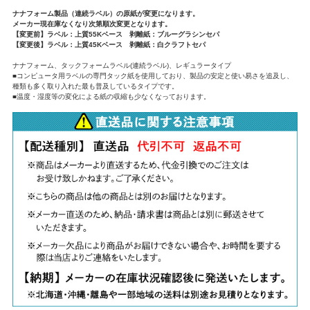
ナナフォーム製品（連続ラベル）の原紙が変更になります。
メーカー現在庫なくなり次第順次変更となります。
【変更前】ラベル：上質55Kベース 剥離紙：ブルーグラシンセパ
【変更後】ラベル：上質45Kベース 剥離紙：白クラフトセパ
ナナフォーム、タックフォームラベル(連続ラベル)、レギュラータイプ
■コンピュータ用ラベルの専門タック紙を使用しており、製品の安定と使い易さを追及し、
種類も多く取り入れた最も普及しているタイプです。
■温度・湿度等の変化による紙の収縮も少なくなっております。