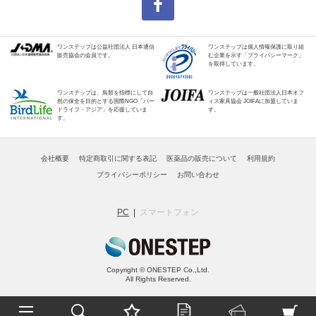
ワンステップは公益社団法人 日本通信
ワンステップは個人情報保護に取り組
販売協会の会員です。
む企業を示す「プライバシーマーク」
を取得しています。
ワンステップは、鳥類を指標にして自
ワンステップは一般社団法人日本オフ
然の保全を目的とする国際NGO「バー
ィス家具協会 JOIFAに加盟していま
ドライフ・アジア」を応援していま
す。
す。
会社概要
特定商取引に関する表記
医薬品の販売について
利用規約
プライバシーポリシー
お問い合わせ
PC
スマートフォン
Copyright © ONESTEP Co.,Ltd.
All Rights Reserved.